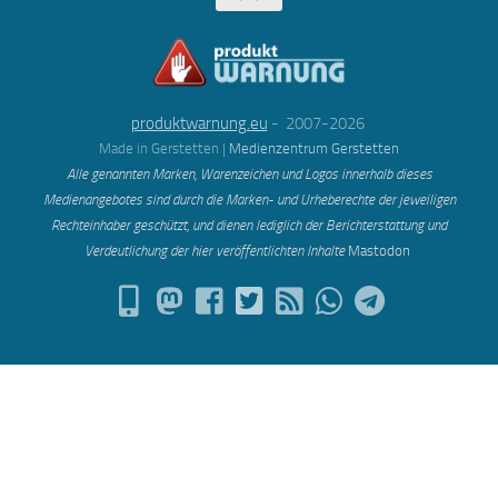
produktwarnung.eu
- 2007-2026
Made in Gerstetten |
Medienzentrum Gerstetten
Alle genannten Marken, Warenzeichen und Logos innerhalb dieses
Medienangebotes sind durch die Marken- und Urheberechte der jeweiligen
Rechteinhaber geschützt, und dienen lediglich der Berichterstattung und
Verdeutlichung der hier veröffentlichten Inh
alte
Mastodon