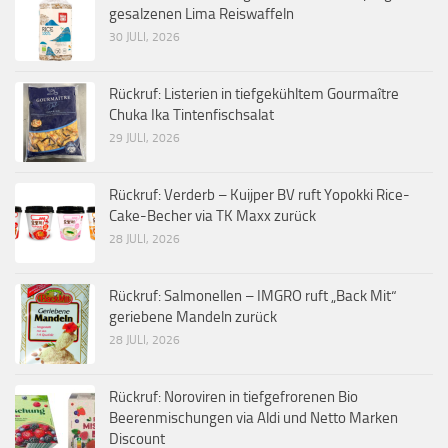
gesalzenen Lima Reiswaffeln
30 JULI, 2026
Rückruf: Listerien in tiefgekühltem Gourmaître
Chuka Ika Tintenfischsalat
29 JULI, 2026
Rückruf: Verderb – Kuijper BV ruft Yopokki Rice-
Cake-Becher via TK Maxx zurück
28 JULI, 2026
Rückruf: Salmonellen – IMGRO ruft „Back Mit“
geriebene Mandeln zurück
28 JULI, 2026
Rückruf: Noroviren in tiefgefrorenen Bio
Beerenmischungen via Aldi und Netto Marken
Discount