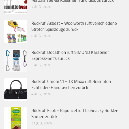
Matcha Tee via Rossmann und Globus zurück
7 AUG., 2026
Rückruf: Asbest – Woolworth ruft verschiedene
Stretch Spielzeuge zurück
6 AUG., 2026
Rückruf: Decathlon ruft SIMOND Karabiner
Express-Set’s zurück
5 AUG., 2026
Rückruf: Chrom VI – TK Maxx ruft Brampton
Echtleder-Handtaschen zurück
4 AUG., 2026
Rückruf: Ecoli – Rapunzel ruft bioSnacky Rotklee
Samen zurück
31 JULI, 2026