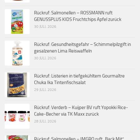
Rückruf: Salmonellen – ROSSMANN ruft
GENUSSPLUS KIDS Fruchtchips Apfel zurück
30 JULI, 2026
Rückruf: Gesundheitsgefahr – Schimmelpilzgift in
gesalzenen Lima Reiswaffeln
30 JULI, 2026
Rückruf: Listerien in tiefgekühltem Gourmaître
Chuka Ika Tintenfischsalat
29 JULI, 2026
Rückruf: Verderb – Kuijper BV ruft Yopokki Rice-
Cake-Becher via TK Maxx zurück
28 JULI, 2026
Rückruf: Salmonellen – IMGRO ruft „Back Mit“