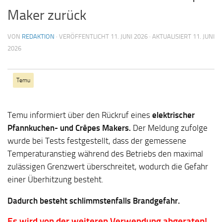
Maker zurück
VON
REDAKTION
· VERÖFFENTLICHT
11. JUNI 2026
· AKTUALISIERT
11. JUNI
2026
Temu
Temu informiert über den Rückruf eines
elektrischer
Pfannkuchen- und Crêpes Makers.
Der Meldung zufolge
wurde bei Tests festgestellt, dass der gemessene
Temperaturanstieg während des Betriebs den maximal
zulässigen Grenzwert überschreitet, wodurch die Gefahr
einer Überhitzung besteht.
Dadurch besteht schlimmstenfalls Brandgefahr.
Es wird von der weiteren Verwendung abgeraten!