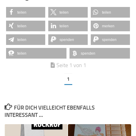
teilen
teilen
teilen
teilen
teilen
merken
teilen
spenden
spenden
teilen
spenden
Seite 1 von 1
1
FÜR DICH VIELLEICHT EBENFALLS
INTERESSANT …