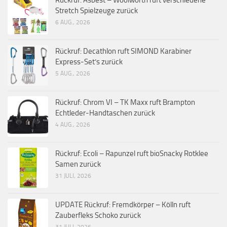
Rückruf: Asbest – Woolworth ruft verschiedene
Stretch Spielzeuge zurück
6 AUG., 2026
Rückruf: Decathlon ruft SIMOND Karabiner
Express-Set’s zurück
5 AUG., 2026
Rückruf: Chrom VI – TK Maxx ruft Brampton
Echtleder-Handtaschen zurück
4 AUG., 2026
Rückruf: Ecoli – Rapunzel ruft bioSnacky Rotklee
Samen zurück
31 JULI, 2026
UPDATE Rückruf: Fremdkörper – Kölln ruft
Zauberfleks Schoko zurück