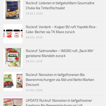
Rückruf: Listerien in tiefgekühltem Gourmaître
Chuka Ika Tintenfischsalat
29 JULI, 2026
Rückruf: Verderb – Kuijper BV ruft Yopokki Rice-
Cake-Becher via TK Maxx zurück
28 JULI, 2026
Rückruf: Salmonellen – IMGRO ruft „Back Mit“
geriebene Mandeln zurück
28 JULI, 2026
Rückruf: Noroviren in tiefgefrorenen Bio
Beerenmischungen via Aldi und Netto Marken
Discount
24 JULI, 2026
UPDATE Rückruf: Noroviren in tiefgefrorener
Freshona Bio Beerenmischung via Lidl