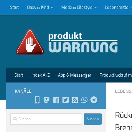
Start
Baby & Kind
Mode & Lifestyle
Lebensmittel
Zum Inhalt springen
Start
Index A-Z
App & Messenger
Produktrückruf 
KANÄLE
LEBENS
Rückr
Suchen
nach:
Bren