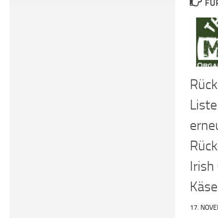
FÜ
Rück
Liste
erne
Rück
Iris
Käse
17. NOV