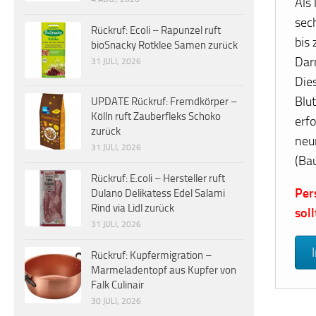
Als
sec
Rückruf: Ecoli – Rapunzel ruft
bis
bioSnacky Rotklee Samen zurück
Dar
31 JULI, 2026
Die
Blu
UPDATE Rückruf: Fremdkörper –
Kölln ruft Zauberfleks Schoko
erf
zurück
neu
31 JULI, 2026
(Ba
Rückruf: E.coli – Hersteller ruft
Per
Dulano Delikatess Edel Salami
Rind via Lidl zurück
sol
31 JULI, 2026
Rückruf: Kupfermigration –
Marmeladentopf aus Kupfer von
Falk Culinair
30 JULI, 2026