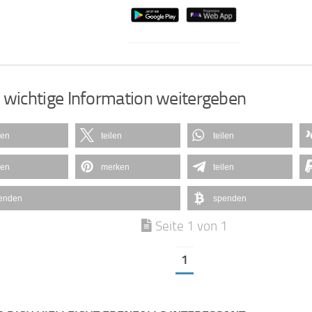
 wichtige Information weitergeben
len
teilen
teilen
len
merken
teilen
enden
spenden
Seite 1 von 1
1