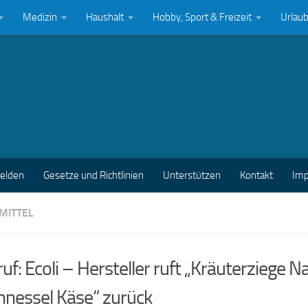
Medizin
Haushalt
Hobby, Sport & Freizeit
Urlau
melden
Gesetze und Richtlinien
Unterstützen
Kontakt
Im
MITTEL
uf: Ecoli – Hersteller ruft „Kräuterziege N
nnessel Käse“ zurück