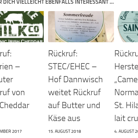
R DICH VIELLEICHT EBENFALLS INTERESSANT …
ruf:
Rückruf:
Rückru
rien –
STEC/EHEC –
Herstel
uter
Hof Dannwisch
„Came
ruf von
weitet Rückruf
Norma
h Cheddar
auf Butter und
St. Hil
Käse aus
lait cr
EMBER 2017
15. AUGUST 2018
4. AUGUST 