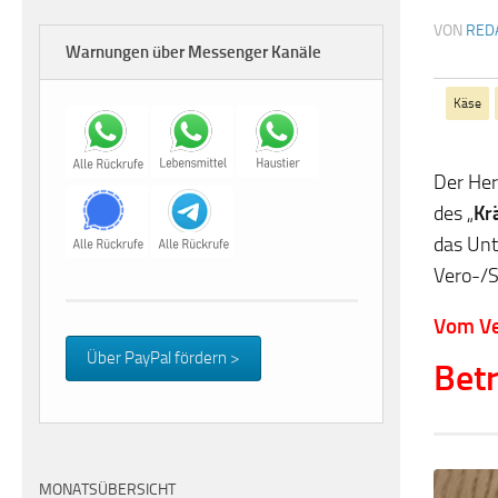
VON
RED
Warnungen über Messenger Kanäle
Käse
Der Her
des „
Kr
das Unt
Vero-/S
Vom Ve
Über PayPal fördern >
Betr
MONATSÜBERSICHT