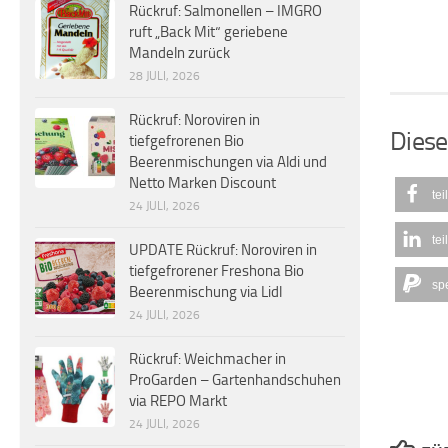
Rückruf: Salmonellen – IMGRO
ruft „Back Mit“ geriebene
Mandeln zurück
28 JULI, 2026
Rückruf: Noroviren in
Diese
tiefgefrorenen Bio
Beerenmischungen via Aldi und
Netto Marken Discount
tei
24 JULI, 2026
tei
UPDATE Rückruf: Noroviren in
tiefgefrorener Freshona Bio
sp
Beerenmischung via Lidl
24 JULI, 2026
Rückruf: Weichmacher in
ProGarden – Gartenhandschuhen
via REPO Markt
24 JULI, 2026