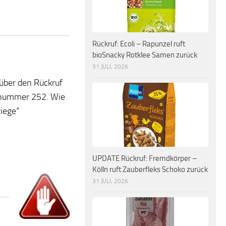
Rückruf: Ecoli – Rapunzel ruft
bioSnacky Rotklee Samen zurück
31 JULI, 2026
 über den Rückruf
nnummer 252. Wie
iege“
.
UPDATE Rückruf: Fremdkörper –
Kölln ruft Zauberfleks Schoko zurück
31 JULI, 2026