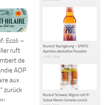
f: Ecoli –
Rückruf: Nachgärung – SPRITZ
ler ruft
Aperitivo alkoholfrei Pizzolato
17 JULI, 2026
mbert de
ndie AOP
aire aux
u“ zurück
Rückruf Schweiz: Migros ruft IP-
2021
Suisse Riesen Cervelas zurück