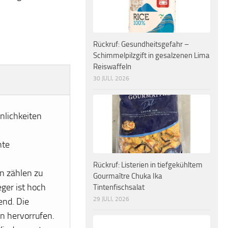
Rückruf: Gesundheitsgefahr –
Schimmelpilzgift in gesalzenen Lima
Reiswaffeln
30 JULI, 2026
nlichkeiten
hte
Rückruf: Listerien in tiefgekühltem
n zählen zu
Gourmaître Chuka Ika
ger ist hoch
Tintenfischsalat
29 JULI, 2026
end. Die
n hervorrufen.