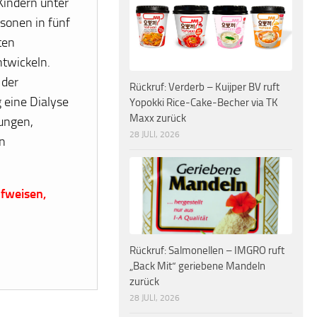
Kindern unter
sonen in fünf
ten
twickeln.
 der
Rückruf: Verderb – Kuijper BV ruft
 eine Dialyse
Yopokki Rice-Cake-Becher via TK
Maxx zurück
tungen,
28 JULI, 2026
n
fweisen,
Rückruf: Salmonellen – IMGRO ruft
„Back Mit“ geriebene Mandeln
zurück
28 JULI, 2026