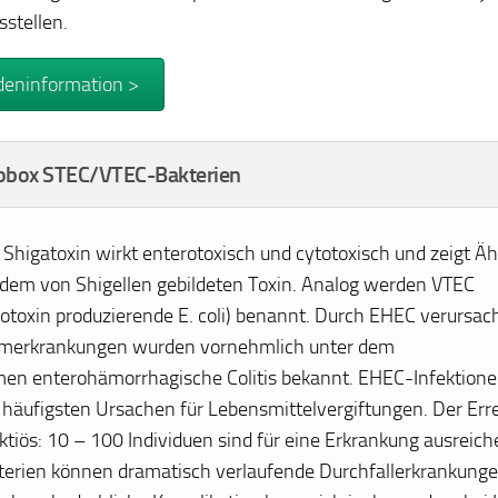
sstellen.
eninformation >
fobox STEC/VTEC-Bakterien
 Shigatoxin wirkt enterotoxisch und cytotoxisch und zeigt Äh
 dem von Shigellen gebildeten Toxin. Analog werden VTEC
rotoxin produzierende
E. coli
) benannt. Durch EHEC verursac
merkrankungen wurden vornehmlich unter dem
en enterohämorrhagische Colitis bekannt. EHEC-Infektione
 häufigsten Ursachen für Lebensmittelvergiftungen. Der Erre
ktiös: 10 – 100 Individuen sind für eine Erkrankung ausreich
terien können dramatisch verlaufende Durchfallerkrankunge