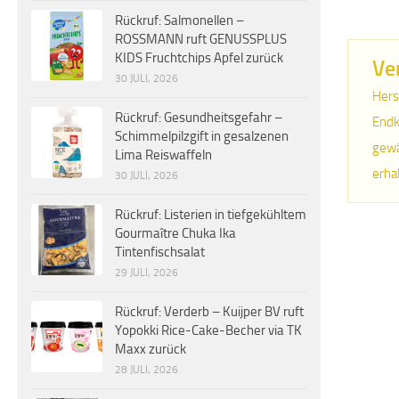
Rückruf: Salmonellen –
ROSSMANN ruft GENUSSPLUS
KIDS Fruchtchips Apfel zurück
Ve
30 JULI, 2026
Hers
Rückruf: Gesundheitsgefahr –
Endk
Schimmelpilzgift in gesalzenen
gewä
Lima Reiswaffeln
erha
30 JULI, 2026
Rückruf: Listerien in tiefgekühltem
Gourmaître Chuka Ika
Tintenfischsalat
29 JULI, 2026
Rückruf: Verderb – Kuijper BV ruft
Yopokki Rice-Cake-Becher via TK
Maxx zurück
28 JULI, 2026