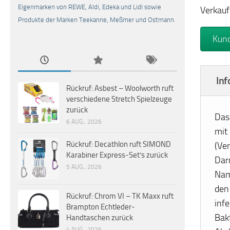
Eigenmarken von REWE, Aldi, Edeka und Lidl sowie
Verkauf
Produkte der Marken Teekanne, Meßmer und Ostmann.
Kund
In
Rückruf: Asbest – Woolworth ruft
verschiedene Stretch Spielzeuge
zurück
Das
6 AUG., 2026
mit
Rückruf: Decathlon ruft SIMOND
(Ve
Karabiner Express-Set’s zurück
Dar
5 AUG., 2026
Nam
den
Rückruf: Chrom VI – TK Maxx ruft
infe
Brampton Echtleder-
Bak
Handtaschen zurück
4 AUG., 2026