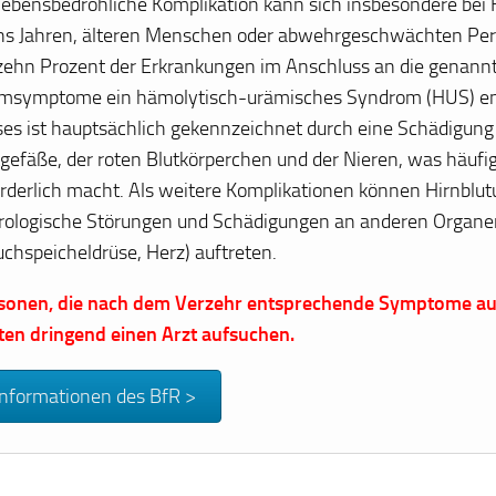
 lebensbedrohliche Komplikation kann sich insbesondere bei 
hs Jahren, älteren Menschen oder abwehrgeschwächten Per
 zehn Prozent der Erkrankungen im Anschluss an die genann
msymptome ein hämolytisch-urämisches Syndrom (HUS) en
ses ist hauptsächlich gekennzeichnet durch eine Schädigung
tgefäße, der roten Blutkörperchen und der Nieren, was häufig
orderlich macht. Als weitere Komplikationen können Hirnblu
rologische Störungen und Schädigungen an anderen Organe
uchspeicheldrüse, Herz) auftreten.
sonen, die nach dem Verzehr entsprechende Symptome au
lten dringend einen Arzt aufsuchen.
Informationen des BfR >