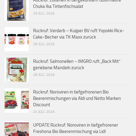
Rückruf: Listerien in tiefgekühltem Gourmaître
Chuka Ika Tintenfischsalat
29 JULI, 2026
Rückruf: Verderb – Kuijper BV ruft Yopokki Rice-
Cake-Becher via TK Maxx zurück
28 JULI, 2026
Rückruf: Salmonellen – IMGRO ruft „Back Mit“
geriebene Mandeln zurück
28 JULI, 2026
Rückruf: Noroviren in tiefgefrorenen Bio
Beerenmischungen via Aldi und Netto Marken
Discount
24 JULI, 2026
UPDATE Rückruf: Noroviren in tiefgefrorener
Freshona Bio Beerenmischung via Lidl