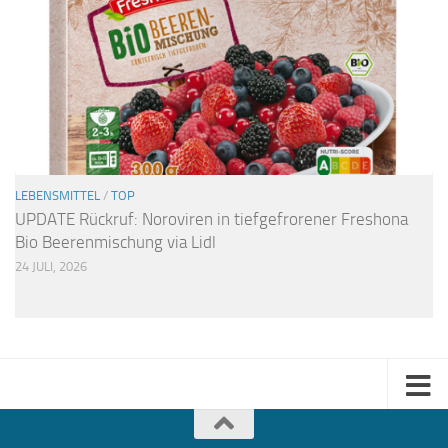
LEBENSMITTEL
/
TOP
UPDATE Rückruf: Noroviren in tiefgefrorener Freshona
Bio Beerenmischung via Lidl
24 JULI, 2026