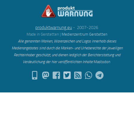
produktwarnung.eu
- 2007-2026
Made in Gerstetten |
Medienzentrum Gerstetten
Alle genannten Marken, Warenzeichen und Logos innerhalb dieses
Medienangebotes sind durch die Marken- und Urheberechte der jeweiligen
Rechteinhaber geschützt, und dienen lediglich der Berichterstattung und
Verdeutlichung der hier veröffentlichten Inh
alte
Mastodon