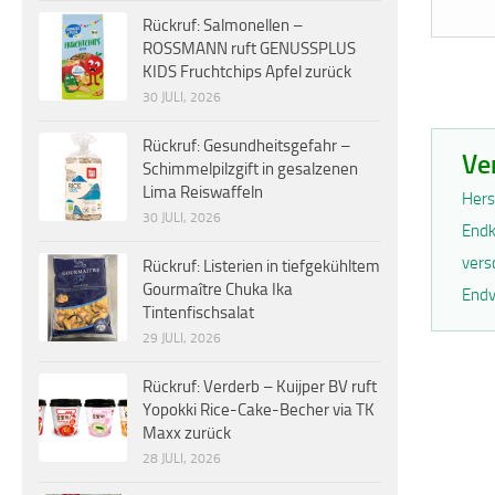
Rückruf: Salmonellen –
ROSSMANN ruft GENUSSPLUS
KIDS Fruchtchips Apfel zurück
30 JULI, 2026
Rückruf: Gesundheitsgefahr –
Ve
Schimmelpilzgift in gesalzenen
Lima Reiswaffeln
Hers
30 JULI, 2026
Endk
vers
Rückruf: Listerien in tiefgekühltem
Gourmaître Chuka Ika
Endv
Tintenfischsalat
29 JULI, 2026
Rückruf: Verderb – Kuijper BV ruft
Yopokki Rice-Cake-Becher via TK
Maxx zurück
28 JULI, 2026