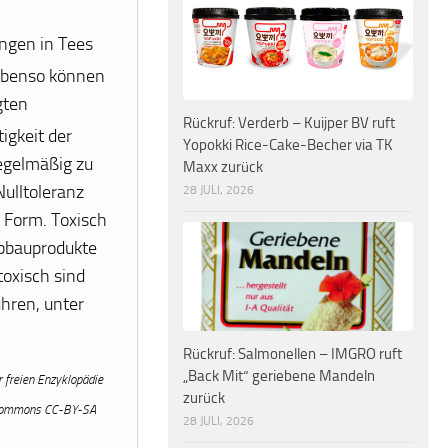
ungen in Tees
benso können
gten
Rückruf: Verderb – Kuijper BV ruft
igkeit der
Yopokki Rice-Cake-Becher via TK
regelmäßig zu
Maxx zurück
ulltoleranz
28 JULI, 2026
r Form. Toxisch
 Abbauprodukte
toxisch sind
hren, unter
Rückruf: Salmonellen – IMGRO ruft
„Back Mit“ geriebene Mandeln
 freien Enzyklopädie
zurück
e Commons CC-BY-SA
28 JULI, 2026