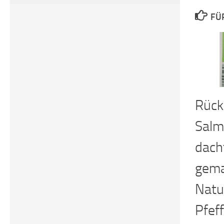
FÜ
Rück
Salm
dach
gema
Natu
Pfeff