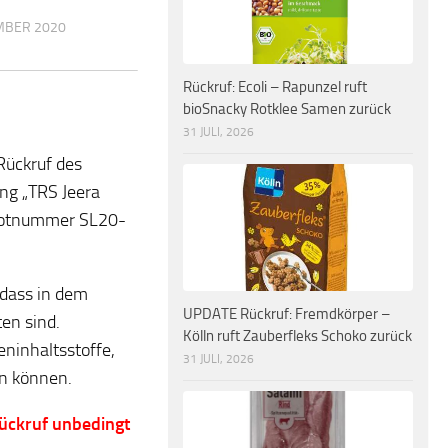
MBER 2020
Rückruf: Ecoli – Rapunzel ruft
bioSnacky Rotklee Samen zurück
31 JULI, 2026
Rückruf des
ng „TRS Jeera
 Lotnummer
SL20-
 dass in dem
UPDATE Rückruf: Fremdkörper –
en sind.
Kölln ruft Zauberfleks Schoko zurück
eninhaltsstoffe,
31 JULI, 2026
en können.
ückruf unbedingt