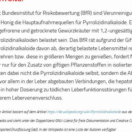
t Bundesinstitut für Risikobewertung (BfR) sind Verunreinig
 Honig die Hauptaufnahmequellen für Pyrrolizidinalkaloide.
E
fgefrorene und getrocknete Gewürzkräuter mit 1,2-ungesätti
olizidinalkaloiden belastet sein.
Das BfR rät aufgrund der Gift
olizidinalkaloide davon ab, derartig belastete Lebensmittel 
zehren bzw. diese in größeren Mengen zu genießen, fordert N
 nur für den Zusatz von giftigen Pflanzenstoffen in isolierte
en dabei nicht die Pyrrolizidinalkaloide selbst, sondern die
 vor allem in der Leber abgebauten Verbindungen, die hepato
 in hoher Dosierung zu tödlichen Leberfunktionsstörungen fü
erem Lebervenenverschluss.
 Artikel basiert auf dem Artikel
https://de.wikipedia.org/wiki/Pyrrolizidinalkaloide
aus der
edia und steht unter der Doppellizenz GNU-Lizenz für freie Dokumentation und Creativ
ported (Kurzfassung (de)). In der Wikipedia ist eine Liste der Autoren verfügbar