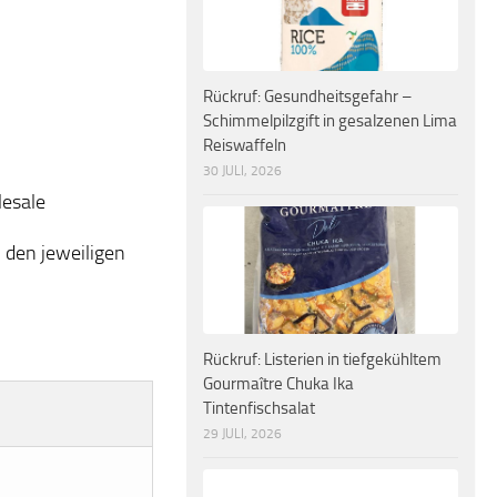
Rückruf: Gesundheitsgefahr –
Schimmelpilzgift in gesalzenen Lima
Reiswaffeln
30 JULI, 2026
lesale
 den jeweiligen
Rückruf: Listerien in tiefgekühltem
Gourmaître Chuka Ika
Tintenfischsalat
29 JULI, 2026