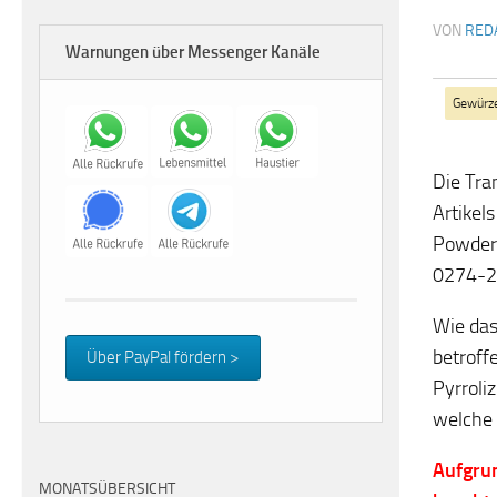
VON
RED
Warnungen über Messenger Kanäle
Gewürz
Die Tra
Artikel
Powder
0274-
Wie das
betroff
Über PayPal fördern >
Pyrroli
welche 
Aufgrun
MONATSÜBERSICHT