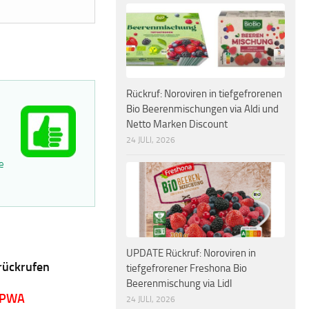
Rückruf: Noroviren in tiefgefrorenen
Bio Beerenmischungen via Aldi und
Netto Marken Discount
24 JULI, 2026
e
UPDATE Rückruf: Noroviren in
rückrufen
tiefgefrorener Freshona Bio
Beerenmischung via Lidl
 PWA
24 JULI, 2026