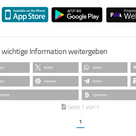
 wichtige Information weitergeben
len
teilen
teilen
len
merken
teilen
enden
spenden
Seite 1 von 1
1