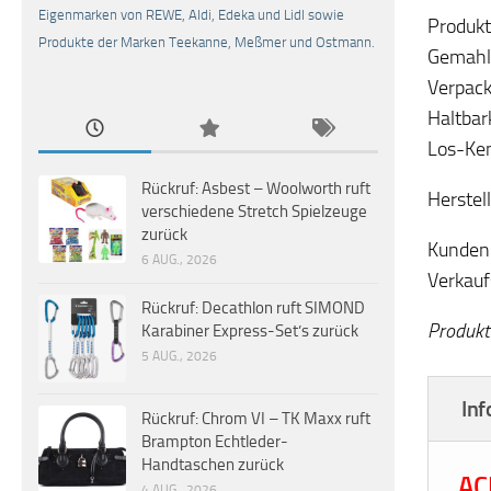
Eigenmarken von REWE, Aldi, Edeka und Lidl sowie
Produkt
Produkte der Marken Teekanne, Meßmer und Ostmann.
Gemahl
Verpack
Haltbar
Los-Ke
Rückruf: Asbest – Woolworth ruft
Herstel
verschiedene Stretch Spielzeuge
zurück
Kunden 
6 AUG., 2026
Verkauf
Rückruf: Decathlon ruft SIMOND
Produkt
Karabiner Express-Set’s zurück
5 AUG., 2026
Inf
Rückruf: Chrom VI – TK Maxx ruft
Brampton Echtleder-
Handtaschen zurück
AC
4 AUG., 2026