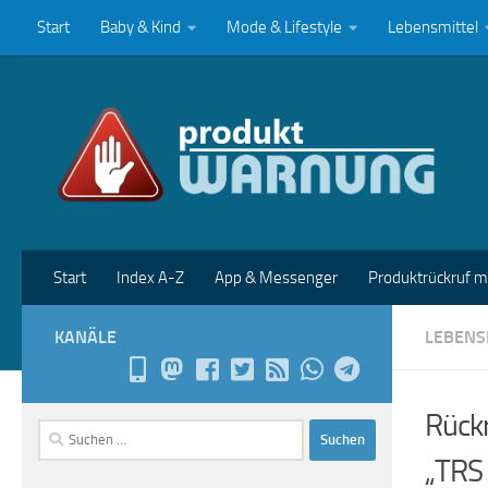
Start
Baby & Kind
Mode & Lifestyle
Lebensmittel
Zum Inhalt springen
Start
Index A-Z
App & Messenger
Produktrückruf 
KANÄLE
LEBENS
Rückr
Suchen
nach:
„TRS