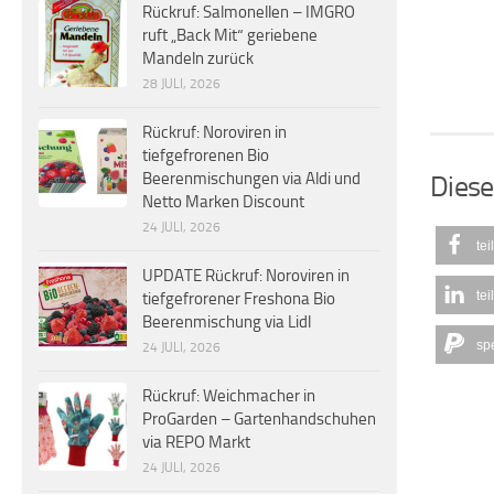
Rückruf: Salmonellen – IMGRO
ruft „Back Mit“ geriebene
Mandeln zurück
28 JULI, 2026
Rückruf: Noroviren in
tiefgefrorenen Bio
Beerenmischungen via Aldi und
Diese
Netto Marken Discount
24 JULI, 2026
tei
UPDATE Rückruf: Noroviren in
tei
tiefgefrorener Freshona Bio
Beerenmischung via Lidl
sp
24 JULI, 2026
Rückruf: Weichmacher in
ProGarden – Gartenhandschuhen
via REPO Markt
24 JULI, 2026