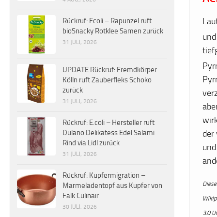
Lau
Rückruf: Ecoli – Rapunzel ruft
bioSnacky Rotklee Samen zurück
und
31 JULI, 2026
tie
Pyrr
UPDATE Rückruf: Fremdkörper –
Pyrr
Kölln ruft Zauberfleks Schoko
zurück
ver
31 JULI, 2026
aber
wirk
Rückruf: E.coli – Hersteller ruft
der
Dulano Delikatess Edel Salami
Rind via Lidl zurück
und
31 JULI, 2026
and
Rückruf: Kupfermigration –
Dieser
Marmeladentopf aus Kupfer von
Falk Culinair
Wikip
30 JULI, 2026
3.0 Un