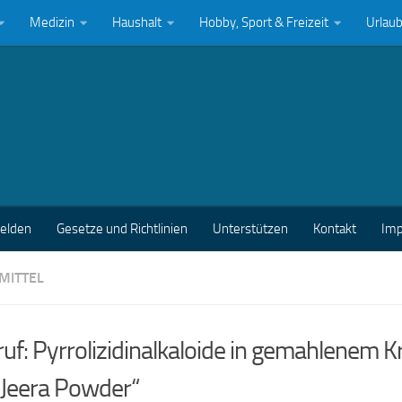
Medizin
Haushalt
Hobby, Sport & Freizeit
Urlau
melden
Gesetze und Richtlinien
Unterstützen
Kontakt
Im
MITTEL
uf: Pyrrolizidinalkaloide in gemahlenem
 Jeera Powder“