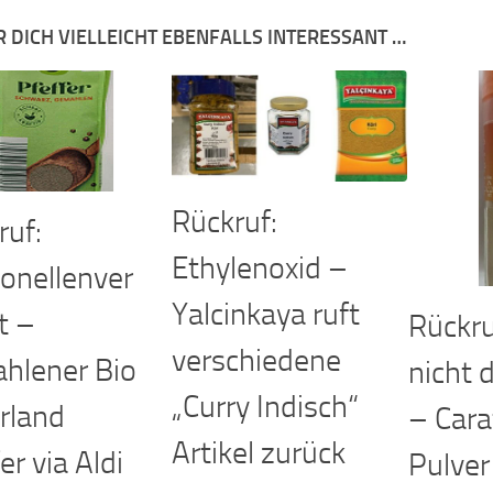
R DICH VIELLEICHT EBENFALLS INTERESSANT …
Rückruf:
ruf:
Ethylenoxid –
onellenver
Yalcinkaya ruft
t –
Rückruf
verschiedene
hlener Bio
nicht d
„Curry Indisch“
rland
– Cara
Artikel zurück
er via Aldi
Pulver