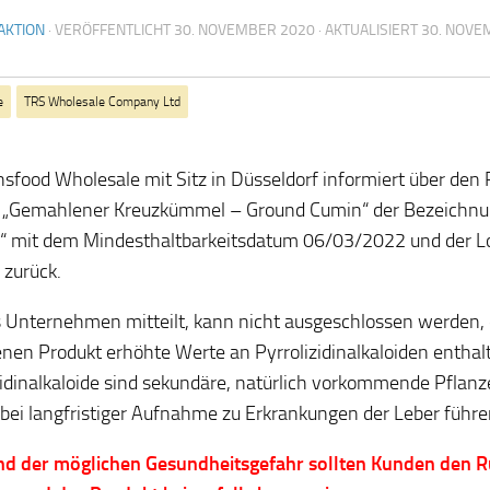
AKTION
· VERÖFFENTLICHT
30. NOVEMBER 2020
· AKTUALISIERT
30. NOVE
e
TRS Wholesale Company Ltd
nsfood Wholesale mit Sitz in Düsseldorf informiert über den 
s „Gemahlener Kreuzkümmel – Ground Cumin“ der Bezeichnu
“ mit dem Mindesthaltbarkeitsdatum 06/03/2022 und der
2
zurück.
 Unternehmen mitteilt, kann nicht ausgeschlossen werden,
enen Produkt erhöhte Werte an Pyrrolizidinalkaloiden enthalt
zidinalkaloide sind sekundäre, natürlich vorkommende Pflanz
bei langfristiger Aufnahme zu Erkrankungen der Leber führ
d der möglichen Gesundheitsgefahr sollten Kunden den R