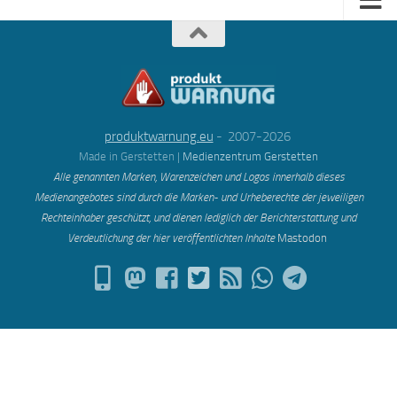
produktwarnung.eu
- 2007-2026
Made in Gerstetten |
Medienzentrum Gerstetten
Alle genannten Marken, Warenzeichen und Logos innerhalb dieses
Medienangebotes sind durch die Marken- und Urheberechte der jeweiligen
Rechteinhaber geschützt, und dienen lediglich der Berichterstattung und
Verdeutlichung der hier veröffentlichten Inh
alte
Mastodon