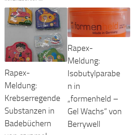
Rapex-
Meldung:
Rapex-
Isobutylparabe
Meldung:
n in
Krebserregende
„formenheld –
Substanzen in
Gel Wachs“ von
Badebüchern
Berrywell