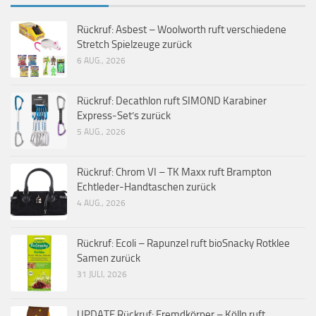
Rückruf: Asbest – Woolworth ruft verschiedene
Stretch Spielzeuge zurück
6 AUG., 2026
Rückruf: Decathlon ruft SIMOND Karabiner
Express-Set’s zurück
5 AUG., 2026
Rückruf: Chrom VI – TK Maxx ruft Brampton
Echtleder-Handtaschen zurück
4 AUG., 2026
Rückruf: Ecoli – Rapunzel ruft bioSnacky Rotklee
Samen zurück
31 JULI, 2026
UPDATE Rückruf: Fremdkörper – Kölln ruft