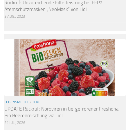
Rückruf: Unzureichende Filterleistung bei FFP2
Atemschutzmasken „NeoMask“ von Lidl
3 AUG., 2023
LEBENSMITTEL
/
TOP
UPDATE Rückruf: Noroviren in tiefgefrorener Freshona
Bio Beerenmischung via Lidl
24 JULI, 2026