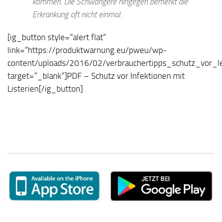
kommen. Die Schwangere hingegen bemerkt die
Erkrankung oft nicht einmal.
[ig_button style=“alert flat“
link=“https://produktwarnung.eu/pweu/wp-
content/uploads/2016/02/verbrauchertipps_schutz_vor_le
target=“_blank“]PDF – Schutz vor Infektionen mit
Listerien[/ig_button]