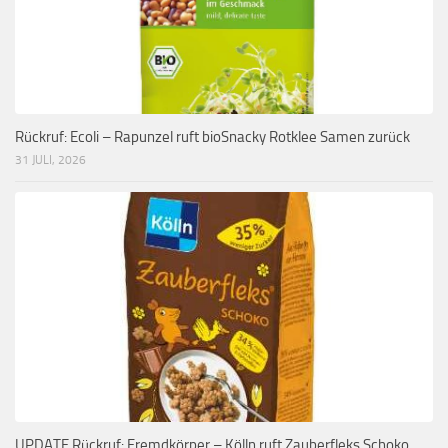
Rückruf: Ecoli – Rapunzel ruft bioSnacky Rotklee Samen zurück
31 JULI, 2026
UPDATE Rückruf: Fremdkörper – Kölln ruft Zauberfleks Schoko