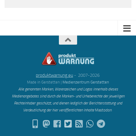
produktwarnung.eu
- 2007-2026
Made in Gerstetten |
Medienzentrum Gerstetten
Alle genannten Marken, Warenzeichen und Logos innerhalb dieses
Medienangebotes sind durch die Marken- und Urheberechte der jeweiligen
Rechteinhaber geschützt, und dienen lediglich der Berichterstattung und
Verdeutlichung der hier veröffentlichten Inh
alte
Mastodon