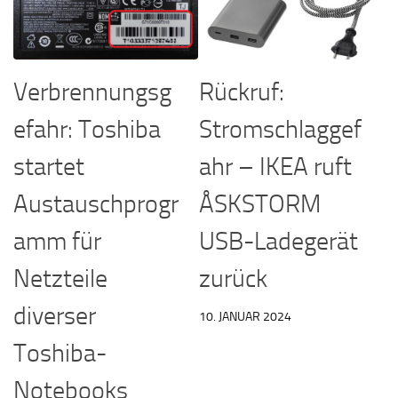
Verbrennungsg
Rückruf:
efahr: Toshiba
Stromschlaggef
startet
ahr – IKEA ruft
Austauschprogr
ÅSKSTORM
amm für
USB-Ladegerät
Netzteile
zurück
diverser
10. JANUAR 2024
Toshiba-
Notebooks