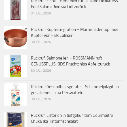
Rückruf: E.coli – Hersteller ruft Dulano Delikatess
Edel Salami Rind via Lidl zurück
31 JULI, 2026
Rückruf: Kupfermigration – Marmeladentopf aus
Kupfer von Falk Culinair
30 JULI, 2026
Rückruf: Salmonellen – ROSSMANN ruft
GENUSSPLUS KIDS Fruchtchips Apfel zurück
30 JULI, 2026
Rückruf: Gesundheitsgefahr – Schimmelpilzgift in
gesalzenen Lima Reiswaffeln
30 JULI, 2026
Rückruf: Listerien in tiefgekühltem Gourmaître
Chuka Ika Tintenfischsalat