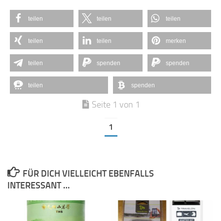
teilen
teilen
teilen
teilen
teilen
merken
teilen
spenden
spenden
teilen
spenden
Seite 1 von 1
1
FÜR DICH VIELLEICHT EBENFALLS
INTERESSANT …