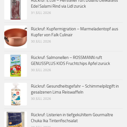
Rückruf: E.coli – Hersteller ruft Dulano Delikatess
Edel Salami Rind via Lidl zurück
31 JULI, 2026
Rückruf: Kupfermigration – Marmeladentopf aus
Kupfer von Falk Culinair
30 JULI, 2026
Rückruf: Salmonellen – ROSSMANN ruft
GENUSSPLUS KIDS Fruchtchips Apfel zurück
30 JULI, 2026
Rückruf: Gesundheitsgefahr – Schimmelpilzgift in
gesalzenen Lima Reiswaffeln
30 JULI, 2026
Rückruf: Listerien in tiefgekühltem Gourmaître
Chuka Ika Tintenfischsalat