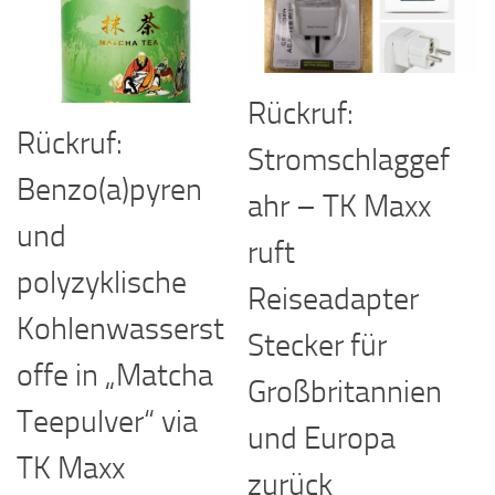
Rückruf:
Rückruf:
Stromschlaggef
Benzo(a)pyren
ahr – TK Maxx
und
ruft
polyzyklische
Reiseadapter
Kohlenwasserst
Stecker für
offe in „Matcha
Großbritannien
Teepulver“ via
und Europa
TK Maxx
zurück