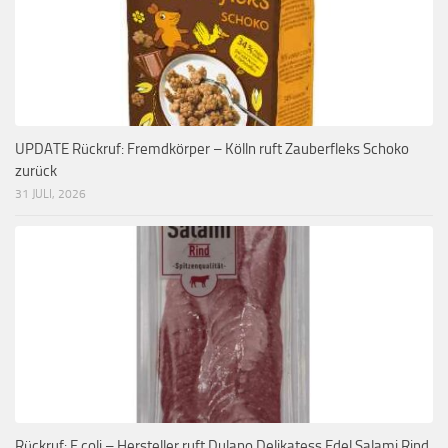
UPDATE Rückruf: Fremdkörper – Kölln ruft Zauberfleks Schoko
zurück
31 JULI, 2026
Rückruf: E.coli – Hersteller ruft Dulano Delikatess Edel Salami Rind