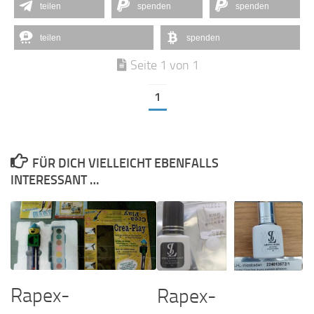
teilen
spenden
spenden
teilen
spenden
Seite 1 von 1
1
FÜR DICH VIELLEICHT EBENFALLS
INTERESSANT …
Rapex-
Rapex-