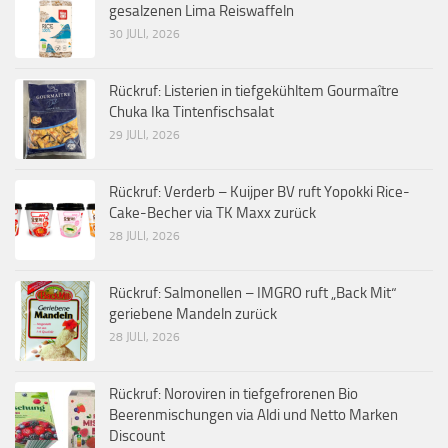
gesalzenen Lima Reiswaffeln
30 JULI, 2026
Rückruf: Listerien in tiefgekühltem Gourmaître
Chuka Ika Tintenfischsalat
29 JULI, 2026
Rückruf: Verderb – Kuijper BV ruft Yopokki Rice-
Cake-Becher via TK Maxx zurück
28 JULI, 2026
Rückruf: Salmonellen – IMGRO ruft „Back Mit“
geriebene Mandeln zurück
28 JULI, 2026
Rückruf: Noroviren in tiefgefrorenen Bio
Beerenmischungen via Aldi und Netto Marken
Discount