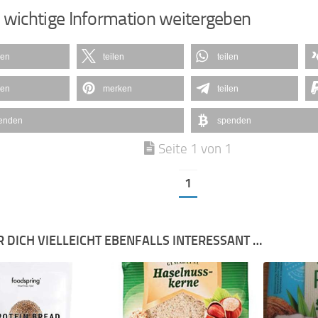
 wichtige Information weitergeben
len
teilen
teilen
len
merken
teilen
enden
spenden
Seite 1 von 1
1
R DICH VIELLEICHT EBENFALLS INTERESSANT …