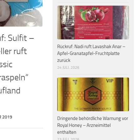
: Sulfit –
Rückruf: Nadi ruft Lavashak Anar –
ler ruft
Apfel-Granatapfel-Fruchtplatte
zurück
ssic
24 JULI, 2026
raspeln“
ufland
R 2019
Dringende behördliche Warnung vor
Royal Honey – Arzneimittel
enthalten
23 JULI, 2026