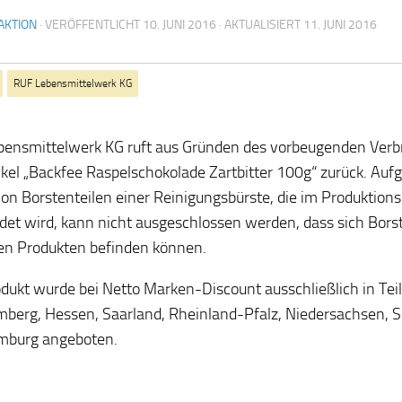
AKTION
· VERÖFFENTLICHT
10. JUNI 2016
· AKTUALISIERT
11. JUNI 2016
RUF Lebensmittelwerk KG
ensmittelwerk KG ruft aus Gründen des vorbeugenden Verb
ikel „Backfee Raspelschokolade Zartbitter 100g“ zurück. Aufg
on Borstenteilen einer Reinigungsbürste, die im Produktion
et wird, kann nicht ausgeschlossen werden, dass sich Borst
en Produkten befinden können.
dukt wurde bei Netto Marken-Discount ausschließlich in Te
berg, Hessen, Saarland, Rheinland-Pfalz, Niedersachsen, 
mburg angeboten.