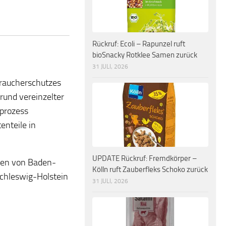
Rückruf: Ecoli – Rapunzel ruft
bioSnacky Rotklee Samen zurück
31 JULI, 2026
raucherschutzes
rund vereinzelter
sprozess
enteile in
UPDATE Rückruf: Fremdkörper –
ilen von Baden-
Kölln ruft Zauberfleks Schoko zurück
Schleswig-Holstein
31 JULI, 2026