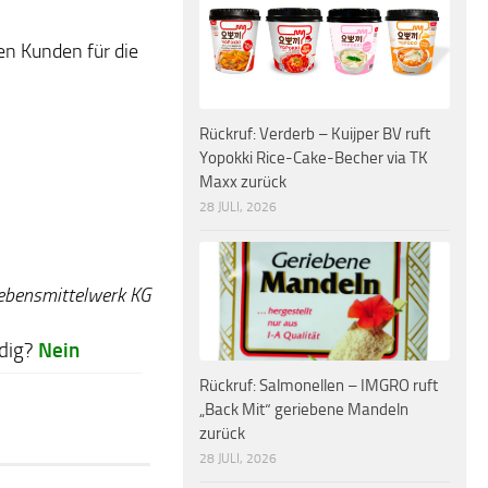
en Kunden für die
Rückruf: Verderb – Kuijper BV ruft
Yopokki Rice-Cake-Becher via TK
Maxx zurück
28 JULI, 2026
Lebensmittelwerk KG
Nein
dig?
Rückruf: Salmonellen – IMGRO ruft
„Back Mit“ geriebene Mandeln
zurück
28 JULI, 2026