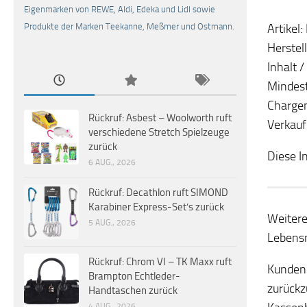
Eigenmarken von REWE, Aldi, Edeka und Lidl sowie
Artikel
Produkte der Marken Teekanne, Meßmer und Ostmann.
Herstel
Inhalt 
Mindest
Charge
Rückruf: Asbest – Woolworth ruft
Verkauf
verschiedene Stretch Spielzeuge
zurück
Diese I
6 AUG., 2026
Rückruf: Decathlon ruft SIMOND
Karabiner Express-Set’s zurück
Weitere
5 AUG., 2026
Lebensm
Rückruf: Chrom VI – TK Maxx ruft
Kunden 
Brampton Echtleder-
zurückz
Handtaschen zurück
4 AUG., 2026