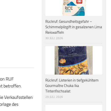
Rückruf: Gesundheitsgefahr –
Schimmelpilzgift in gesalzenen Lima
Reiswaffeln
30 JULI, 2026
von RUF
Rückruf: Listerien in tiefgekühltem
t betroffen.
Gourmaître Chuka Ika
Tintenfischsalat
e Verkaufsstellen
29 JULI, 2026
orlage des