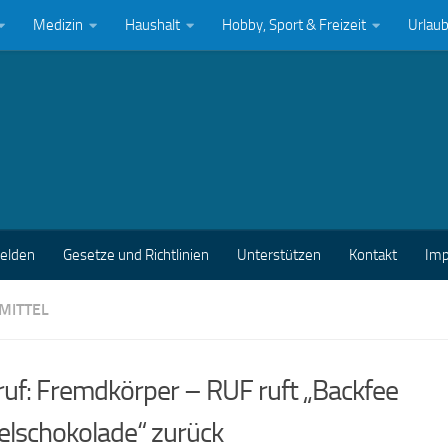
Medizin
Haushalt
Hobby, Sport & Freizeit
Urlau
melden
Gesetze und Richtlinien
Unterstützen
Kontakt
Im
MITTEL
uf: Fremdkörper – RUF ruft „Backfee
elschokolade“ zurück