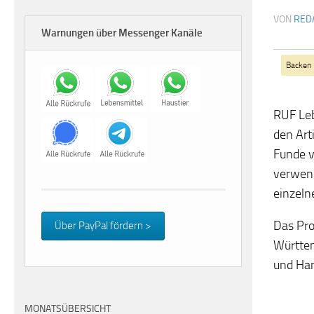
VON
RED
Warnungen über Messenger Kanäle
Backen
RUF Leb
den Art
Funde v
verwend
einzeln
Das Pro
Über PayPal fördern >
Württem
und Ha
MONATSÜBERSICHT