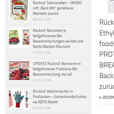
Rückruf: Salmonellen – IMGRO
ruft „Back Mit“ geriebene
Mandeln zurück
28 JULI, 2026
Rück
Rückruf: Noroviren in
Ethy
tiefgefrorenen Bio
Beerenmischungen via Aldi und
food
Netto Marken Discount
PRO
24 JULI, 2026
BRE
UPDATE Rückruf: Noroviren in
tiefgefrorener Freshona Bio
Back
Beerenmischung via Lidl
24 JULI, 2026
zurü
Rückruf: Weichmacher in
ProGarden – Gartenhandschuhen
4. DEZE
via REPO Markt
24 JULI, 2026