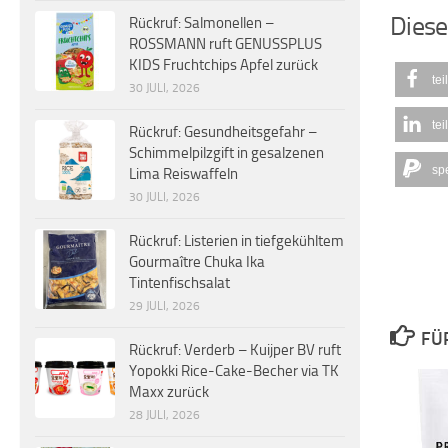
Diese
Rückruf: Salmonellen –
ROSSMANN ruft GENUSSPLUS
KIDS Fruchtchips Apfel zurück
tei
30 JULI, 2026
tei
Rückruf: Gesundheitsgefahr –
Schimmelpilzgift in gesalzenen
sp
Lima Reiswaffeln
30 JULI, 2026
Rückruf: Listerien in tiefgekühltem
Gourmaître Chuka Ika
Tintenfischsalat
29 JULI, 2026
FÜ
Rückruf: Verderb – Kuijper BV ruft
Yopokki Rice-Cake-Becher via TK
Maxx zurück
28 JULI, 2026