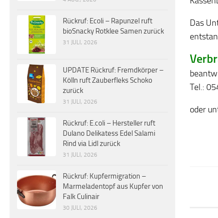
Kassenb
Rückruf: Ecoli – Rapunzel ruft
Das Unt
bioSnacky Rotklee Samen zurück
entsta
31 JULI, 2026
Verbr
UPDATE Rückruf: Fremdkörper –
beantwo
Kölln ruft Zauberfleks Schoko
Tel.: 0
zurück
31 JULI, 2026
oder un
Rückruf: E.coli – Hersteller ruft
Dulano Delikatess Edel Salami
Rind via Lidl zurück
31 JULI, 2026
Rückruf: Kupfermigration –
Marmeladentopf aus Kupfer von
Falk Culinair
30 JULI, 2026