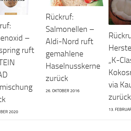
Rückruf:
ruf:
Salmonellen –
Rückruf
lenoxid –
Aldi-Nord ruft
Herstel
spring ruft
gemahlene
„K-Cla
TEIN
Haselnusskerne
Kokos
AD
zurück
via Ka
mischung
26. OKTOBER 2016
zurück
ck
13. FEBRUA
MBER 2020