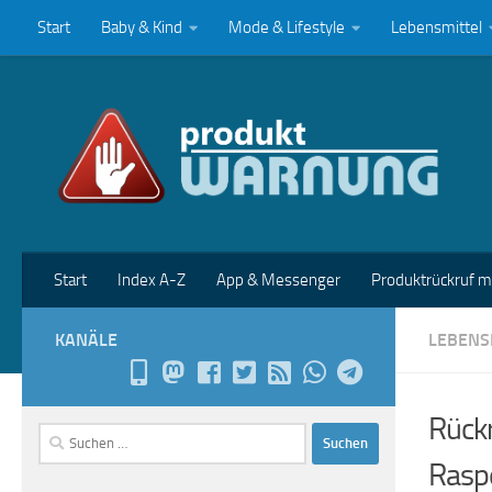
Start
Baby & Kind
Mode & Lifestyle
Lebensmittel
Zum Inhalt springen
Start
Index A-Z
App & Messenger
Produktrückruf 
KANÄLE
LEBENS
Rückr
Suchen
nach:
Rasp