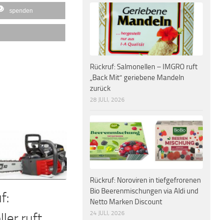
spenden
Rückruf: Salmonellen – IMGRO ruft
„Back Mit“ geriebene Mandeln
zurück
28 JULI, 2026
Rückruf: Noroviren in tiefgefrorenen
Bio Beerenmischungen via Aldi und
f:
Netto Marken Discount
24 JULI, 2026
ler ruft