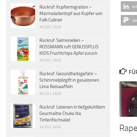
Rückruf: Kupfermigration –
tei
Marmeladentopf aus Kupfer von
Falk Culinair
sp
30 JULI, 2026
Rückruf: Salmonellen –
ROSSMANN ruft GENUSSPLUS
KIDS Fruchtchips Apfel zurück
30 JULI, 2026
FÜ
Rückruf: Gesundheitsgefahr –
Schimmelpilzgift in gesalzenen
Lima Reiswaffeln
30 JULI, 2026
Rückruf: Listerien in tiefgekühltem
Gourmaître Chuka Ika
Tintenfischsalat
Rape
29 JULI, 2026