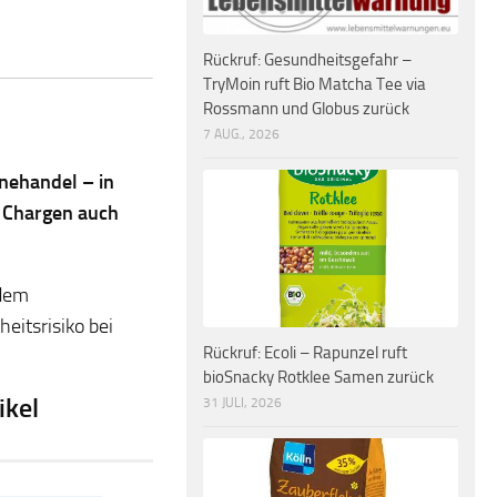
Rückruf: Gesundheitsgefahr –
TryMoin ruft Bio Matcha Tee via
Rossmann und Globus zurück
7 AUG., 2026
nehandel – in
n Chargen auch
 dem
eitsrisiko bei
Rückruf: Ecoli – Rapunzel ruft
bioSnacky Rotklee Samen zurück
ikel
31 JULI, 2026