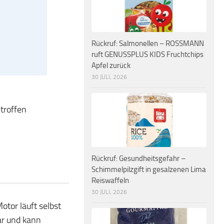
Rückruf: Salmonellen – ROSSMANN
ruft GENUSSPLUS KIDS Fruchtchips
Apfel zurück
30 JULI, 2026
troffen
Rückruf: Gesundheitsgefahr –
Schimmelpilzgift in gesalzenen Lima
Reiswaffeln
30 JULI, 2026
otor läuft selbst
dar und kann