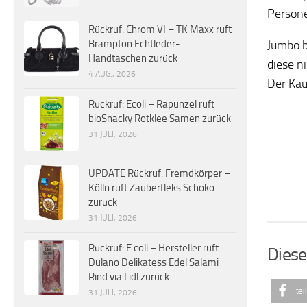
Person
Rückruf: Chrom VI – TK Maxx ruft
Jumbo b
Brampton Echtleder-
Handtaschen zurück
diese n
4 AUG., 2026
Der Kau
Rückruf: Ecoli – Rapunzel ruft
bioSnacky Rotklee Samen zurück
31 JULI, 2026
UPDATE Rückruf: Fremdkörper –
Kölln ruft Zauberfleks Schoko
zurück
31 JULI, 2026
Rückruf: E.coli – Hersteller ruft
Diese
Dulano Delikatess Edel Salami
Rind via Lidl zurück
tei
31 JULI, 2026