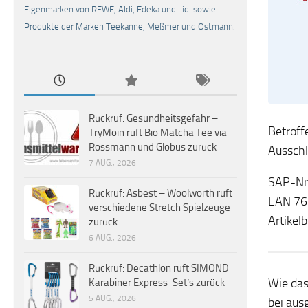
Eigenmarken von REWE, Aldi, Edeka und Lidl sowie
Produkte der Marken Teekanne, Meßmer und Ostmann.
Rückruf: Gesundheitsgefahr –
Betroff
TryMoin ruft Bio Matcha Tee via
Rossmann und Globus zurück
Ausschl
7 AUG., 2026
SAP-Nr
Rückruf: Asbest – Woolworth ruft
EAN 7
verschiedene Stretch Spielzeuge
Artike
zurück
6 AUG., 2026
Rückruf: Decathlon ruft SIMOND
Wie das
Karabiner Express-Set’s zurück
5 AUG., 2026
bei aus