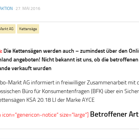
AKTION
·
27. MAI 2016
Markt AG
Kettensäge
:
Die Kettensägen werden auch – zumindest über den Onli
land angeboten! Nicht bekannt ist uns, ob die betroffene
lande verkauft wurden
bo-Markt AG informiert in freiwilliger Zusammenarbeit mit
ssischen Büro für Konsumentenfragen (BFK) über ein Sicherh
ttensägen KSA 20.18 LI der Marke AYCE
Betroffener Art
n icon=“genericon-notice“ size=“large“]