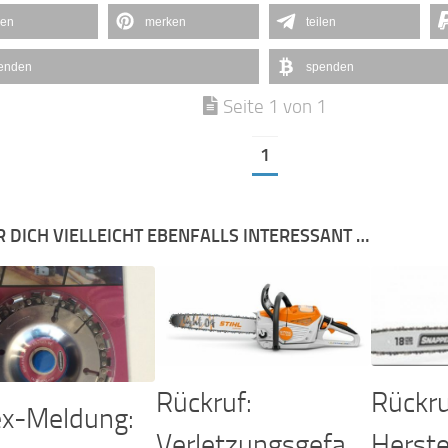
len
merken
teilen
enden
spenden
Seite 1 von 1
1
R DICH VIELLEICHT EBENFALLS INTERESSANT …
Rückruf:
Rückru
x-Meldung:
Verletzungsgefa
Herstel