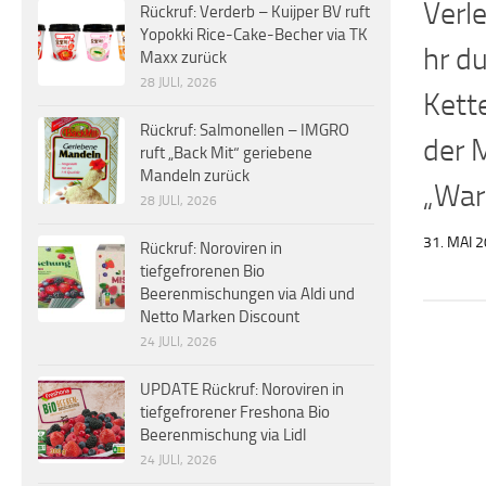
Verl
Rückruf: Verderb – Kuijper BV ruft
Yopokki Rice-Cake-Becher via TK
hr d
Maxx zurück
28 JULI, 2026
Kett
Rückruf: Salmonellen – IMGRO
der 
ruft „Back Mit“ geriebene
Mandeln zurück
„War
28 JULI, 2026
31. MAI 
Rückruf: Noroviren in
tiefgefrorenen Bio
Beerenmischungen via Aldi und
Netto Marken Discount
24 JULI, 2026
UPDATE Rückruf: Noroviren in
tiefgefrorener Freshona Bio
Beerenmischung via Lidl
24 JULI, 2026