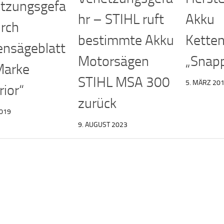
etzungsgefa
hr – STIHL ruft
Akku
urch
bestimmte Akku
Kette
ensägeblatt
Motorsägen
„Snapp
Marke
STIHL MSA 300
5. MÄRZ 20
rior“
zurück
2019
9. AUGUST 2023