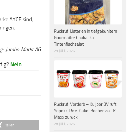
arke AYCE sind,
ringen.
Rückruf: Listerien in tiefgekühltem
Gourmaître Chuka Ika
Tintenfischsalat
ng: Jumbo-Markt AG
29 JULI, 2026
Nein
dig?
Rückruf: Verderb – Kuijper BV ruft
Yopokki Rice-Cake-Becher via TK
Maxx zurück
28 JULI, 2026
teilen