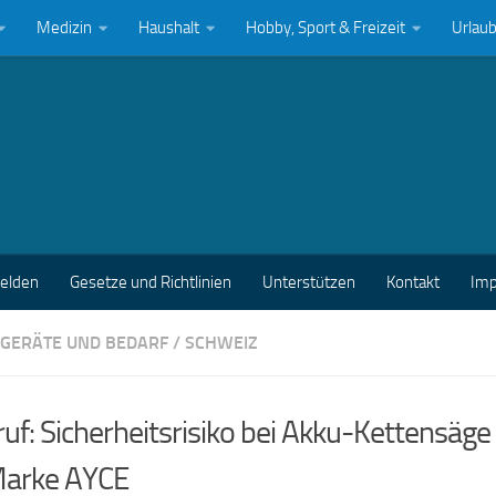
Medizin
Haushalt
Hobby, Sport & Freizeit
Urlau
melden
Gesetze und Richtlinien
Unterstützen
Kontakt
Im
GERÄTE UND BEDARF
/
SCHWEIZ
uf: Sicherheitsrisiko bei Akku-Kettensäge
Marke AYCE