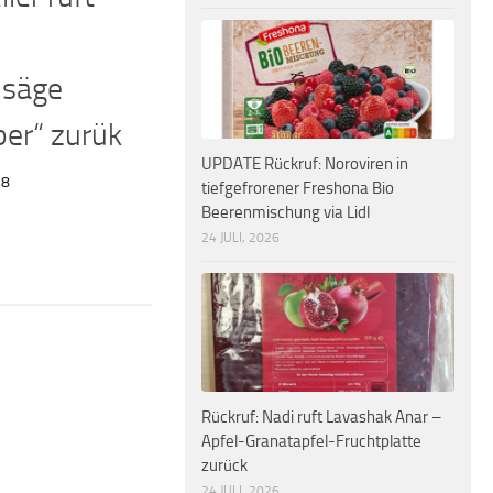
nsäge
er“ zurük
UPDATE Rückruf: Noroviren in
18
tiefgefrorener Freshona Bio
Beerenmischung via Lidl
24 JULI, 2026
Rückruf: Nadi ruft Lavashak Anar –
Apfel-Granatapfel-Fruchtplatte
zurück
24 JULI, 2026