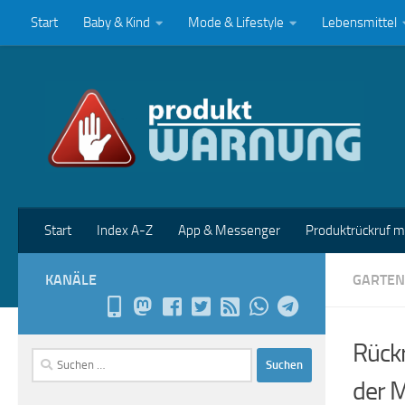
Start
Baby & Kind
Mode & Lifestyle
Lebensmittel
Zum Inhalt springen
Start
Index A-Z
App & Messenger
Produktrückruf 
KANÄLE
GARTEN
Rückr
Suchen
nach:
der 