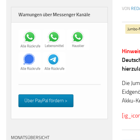
VON
RED
Warnungen über Messenger Kanäle
Jumbo-
Hinweis
Deutsch
hierzu
Die Jum
Eidgenö
Akku-Ke
Über PayPal fördern >
[ig_ico
MONATSÜBERSICHT