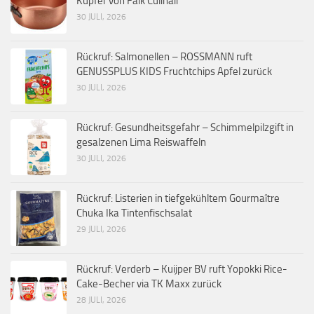
Kupfer von Falk Culinair
30 JULI, 2026
Rückruf: Salmonellen – ROSSMANN ruft
GENUSSPLUS KIDS Fruchtchips Apfel zurück
30 JULI, 2026
Rückruf: Gesundheitsgefahr – Schimmelpilzgift in
gesalzenen Lima Reiswaffeln
30 JULI, 2026
Rückruf: Listerien in tiefgekühltem Gourmaître
Chuka Ika Tintenfischsalat
29 JULI, 2026
Rückruf: Verderb – Kuijper BV ruft Yopokki Rice-
Cake-Becher via TK Maxx zurück
28 JULI, 2026