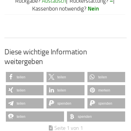
–
Rückgabe?
Austausch
| Rückerstattung?
|
Nein
Kassenbon notwendig?
Diese wichtige Information
weitergeben
teilen
teilen
teilen
teilen
teilen
merken
teilen
spenden
spenden
teilen
spenden
Seite 1 von 1