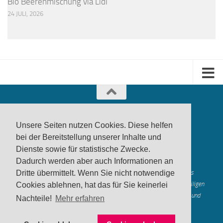
Bio Beerenmischung via Lidl
24 JULI, 2026
Unsere Seiten nutzen Cookies. Diese helfen
bei der Bereitstellung unserer Inhalte und
Dienste sowie für statistische Zwecke.
produktwarnung.eu
- 2007-2026
Dadurch werden aber auch Informationen an
Made in Gerstetten |
Medienzentrum Gerstetten
Alle genannten Marken, Warenzeichen und Logos innerhalb dieses
Dritte übermittelt. Wenn Sie nicht notwendige
Medienangebotes sind durch die Marken- und Urheberechte der jeweiligen
Cookies ablehnen, hat das für Sie keinerlei
Rechteinhaber geschützt, und dienen lediglich der Berichterstattung und
Nachteile!
Mehr erfahren
Verdeutlichung der hier veröffentlichten Inh
alte
Mastodon