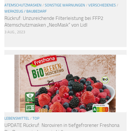
ATEMSCHUTZMASKEN
/
SONSTIGE WARNUNGEN
/
VERSCHIEDENES
/
WERKZEUG / BAUBEDARF
Rückruf: Unzureichende Filterleistung bei FFP2
Atemschutzmasken „NeoMask“ von Lidl
3 AUG., 2023
LEBENSMITTEL
/
TOP
UPDATE Rückruf: Noroviren in tiefgefrorener Freshona