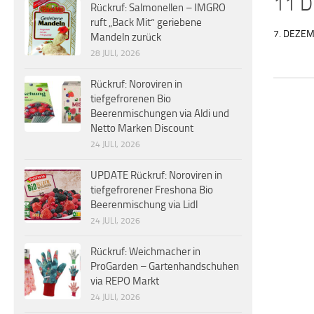
11 D
Rückruf: Salmonellen – IMGRO
ruft „Back Mit“ geriebene
7. DEZE
Mandeln zurück
28 JULI, 2026
Rückruf: Noroviren in
tiefgefrorenen Bio
Beerenmischungen via Aldi und
Netto Marken Discount
24 JULI, 2026
UPDATE Rückruf: Noroviren in
tiefgefrorener Freshona Bio
Beerenmischung via Lidl
24 JULI, 2026
Rückruf: Weichmacher in
ProGarden – Gartenhandschuhen
via REPO Markt
24 JULI, 2026