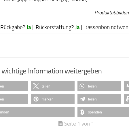
Produktabbildun
Ja
Ja
Rückgabe?
| Rückerstattung?
| Kassenbon notwen
 wichtige Information weitergeben
len
teilen
teilen
len
merken
teilen
enden
spenden
Seite 1 von 1