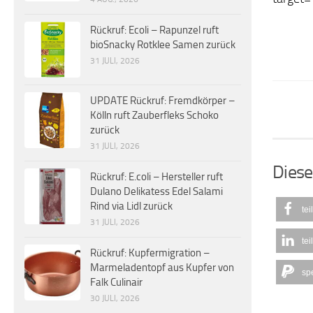
Rückruf: Ecoli – Rapunzel ruft
bioSnacky Rotklee Samen zurück
31 JULI, 2026
UPDATE Rückruf: Fremdkörper –
Kölln ruft Zauberfleks Schoko
zurück
31 JULI, 2026
Diese
Rückruf: E.coli – Hersteller ruft
Dulano Delikatess Edel Salami
Rind via Lidl zurück
tei
31 JULI, 2026
tei
Rückruf: Kupfermigration –
Marmeladentopf aus Kupfer von
sp
Falk Culinair
30 JULI, 2026