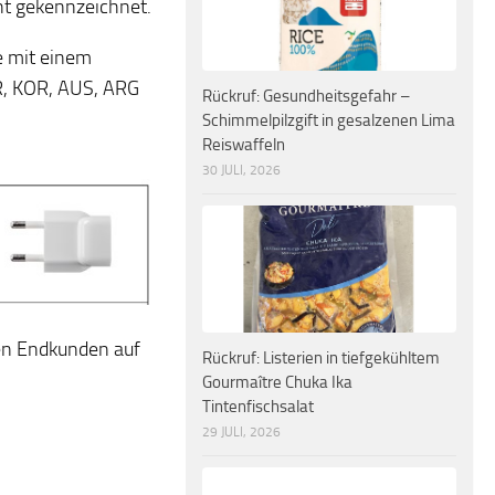
cht gekennzeichnet.
le mit einem
R, KOR, AUS, ARG
Rückruf: Gesundheitsgefahr –
Schimmelpilzgift in gesalzenen Lima
Reiswaffeln
30 JULI, 2026
en Endkunden auf
Rückruf: Listerien in tiefgekühltem
Gourmaître Chuka Ika
Tintenfischsalat
29 JULI, 2026