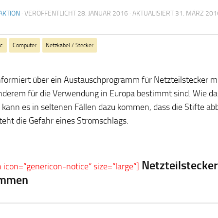
AKTION
· VERÖFFENTLICHT
28. JANUAR 2016
· AKTUALISIERT
31. MÄRZ 201
c.
Computer
Netzkabel / Stecker
nformiert über ein Austauschprogramm für Netzteilstecker mit
nderem für die Verwendung in Europa bestimmt sind. Wie 
t, kann es in seltenen Fällen dazu kommen, dass die Stifte a
steht die Gefahr eines Stromschlags.
Netzteilstecke
n icon=“genericon-notice“ size=“large“]
immen