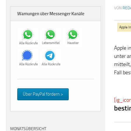
VON
RED
Warnungen über Messenger Kanäle
Apple In
Apple i
unter a
mitteil
Fall be
Über PayPal fördern >
[ig_ico
best
MONATSÜBERSICHT