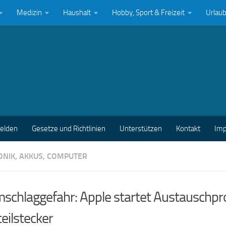
Medizin
Haushalt
Hobby, Sport & Freizeit
Urlau
melden
Gesetze und Richtlinien
Unterstützen
Kontakt
Im
ONIK, AKKUS, COMPUTER
mschlaggefahr: Apple startet Austauschp
eilstecker