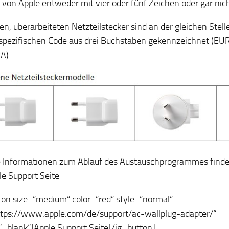
l von Apple entweder mit vier oder fünf Zeichen oder gar ni
en, überarbeiteten Netzteilstecker sind an der gleichen Stel
spezifischen Code aus drei Buchstaben gekennzeichnet (EU
RA)
 Informationen zum Ablauf des Austauschprogrammes find
le Support Seite
ton size=“medium“ color=“red“ style=“normal“
ttps://www.apple.com/de/support/ac-wallplug-adapter/“
“_blank“]Apple Support Seite[/ig_button]