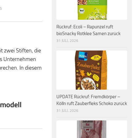
6
Rückruf: Ecoli – Rapunzel ruft
bioSnacky Rotklee Samen zurück
31 JULI, 2026
 zwei Stiften, die
das Unternehmen
bbrechen. In diesem
UPDATE Rückruf: Fremdkörper –
rmodell
Kölln ruft Zauberfleks Schoko zurück
31 JULI, 2026