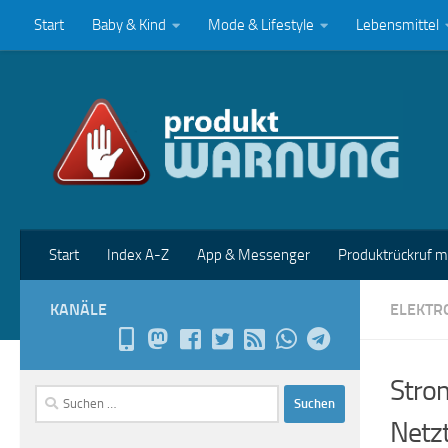
Start
Baby & Kind
Mode & Lifestyle
Lebensmittel
Zum Inhalt springen
Start
Index A-Z
App & Messenger
Produktrückruf 
KANÄLE
ELEKTR
Stro
Suchen
nach:
Netzt