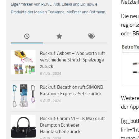
Netztei
Eigenmarken von REWE, Aldi, Edeka und Lidl sowie
Produkte der Marken Teekanne, Meßmer und Ostmann.
Die neu
regions
oder B
Rückruf: Asbest – Woolworth ruft
verschiedene Stretch Spielzeuge
zurück
6 AUG., 2026
Rückruf: Decathlon ruft SIMOND
Karabiner Express-Set’s zurück
Weitere
5 AUG., 2026
der App
Rückruf: Chrom VI – TK Maxx ruft
[ig_but
Brampton Echtleder-
link=“h
Handtaschen zurück
target=
4 AUG., 2026