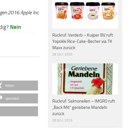
gen:2016 Apple Inc.
Nein
dig?
Rückruf: Verderb – Kuijper BV ruft
Yopokki Rice-Cake-Becher via TK
Maxx zurück
28 JULI, 2026
teilen
spenden
Rückruf: Salmonellen – IMGRO ruft
„Back Mit“ geriebene Mandeln
zurück
28 JULI, 2026