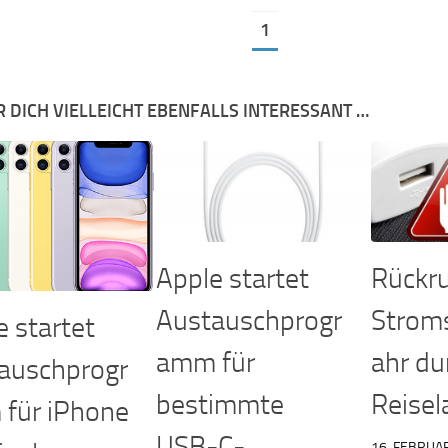
1
R DICH VIELLEICHT EBENFALLS INTERESSANT …
Apple startet
Rückru
Austauschprogr
Strom
e startet
amm für
ahr du
auschprogr
bestimmte
Reisel
für iPhone
USB-C-
16. FEBRUA