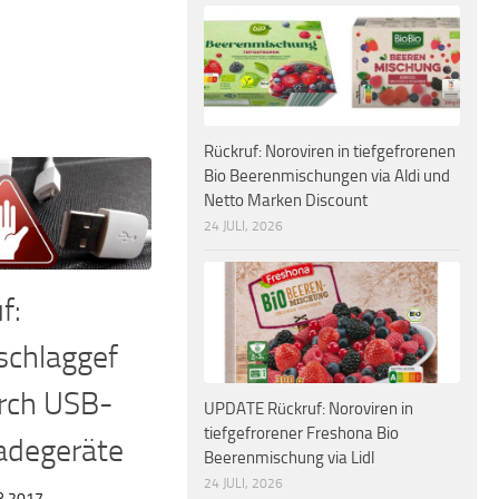
Rückruf: Noroviren in tiefgefrorenen
Bio Beerenmischungen via Aldi und
Netto Marken Discount
24 JULI, 2026
f:
schlaggef
rch USB-
UPDATE Rückruf: Noroviren in
tiefgefrorener Freshona Bio
adegeräte
Beerenmischung via Lidl
24 JULI, 2026
R 2017