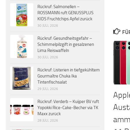
Rückruf: Salmonellen –
ROSSMANN ruft GENUSSPLUS
KIDS Fruchtchips Apfel zurück
30 JULI, 2026
FÜ
Rückruf: Gesundheitsgefahr –
Schimmelpilzgift in gesalzenen
Lima Reiswaffeln
30 JULI, 2026
Rückruf: Listerien in tiefgekühltem
Gourmaître Chuka Ika
Tintenfischsalat
29 JULI, 2026
Appl
Rückruf: Verderb – Kuijper BV ruft
Aust
Yopokki Rice-Cake-Becher via TK
Maxx zurück
amm 
28 JULI, 2026