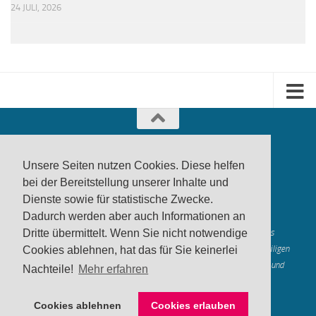
24 JULI, 2026
Unsere Seiten nutzen Cookies. Diese helfen
bei der Bereitstellung unserer Inhalte und
Dienste sowie für statistische Zwecke.
produktwarnung.eu
- 2007-2026
Dadurch werden aber auch Informationen an
Made in Gerstetten |
Medienzentrum Gerstetten
Dritte übermittelt. Wenn Sie nicht notwendige
Alle genannten Marken, Warenzeichen und Logos innerhalb dieses
Medienangebotes sind durch die Marken- und Urheberechte der jeweiligen
Cookies ablehnen, hat das für Sie keinerlei
Rechteinhaber geschützt, und dienen lediglich der Berichterstattung und
Nachteile!
Mehr erfahren
Verdeutlichung der hier veröffentlichten Inh
alte
Mastodon
Cookies ablehnen
Cookies erlauben