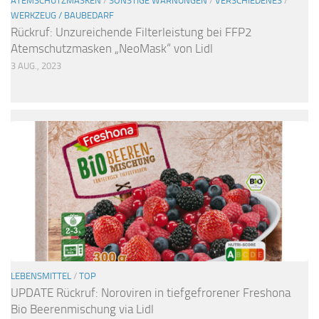
ATEMSCHUTZMASKEN
/
SONSTIGE WARNUNGEN
/
VERSCHIEDENES
/
WERKZEUG / BAUBEDARF
Rückruf: Unzureichende Filterleistung bei FFP2
Atemschutzmasken „NeoMask“ von Lidl
3 AUG., 2023
LEBENSMITTEL
/
TOP
UPDATE Rückruf: Noroviren in tiefgefrorener Freshona
Bio Beerenmischung via Lidl