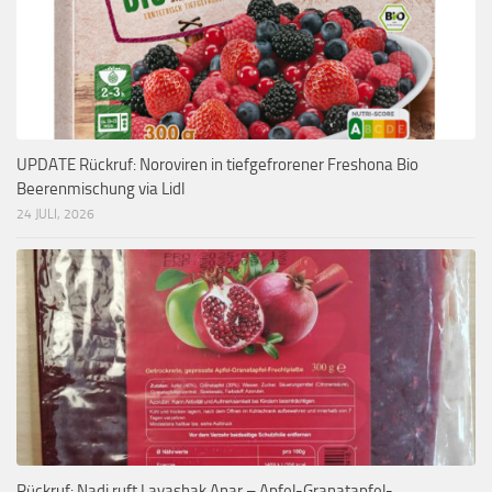
UPDATE Rückruf: Noroviren in tiefgefrorener Freshona Bio
Beerenmischung via Lidl
24 JULI, 2026
Rückruf: Nadi ruft Lavashak Anar – Apfel-Granatapfel-