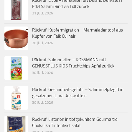
Rückruf: E.coli – Hersteller ruft Dulano Delikatess
Edel Salami Rind via Lidl zurück
31 JULI, 2026
Rückruf: Kupfermigration – Marmeladentopf aus
Kupfer von Falk Culinair
30 JULI, 2026
Rückruf: Salmonellen – ROSSMANN ruft
GENUSSPLUS KIDS Fruchtchips Apfel zurück
30 JULI, 2026
Rückruf: Gesundheitsgefahr – Schimmelpilzgift in
gesalzenen Lima Reiswaffeln
30 JULI, 2026
Rückruf: Listerien in tiefgekühltem Gourmaître
Chuka Ika Tintenfischsalat