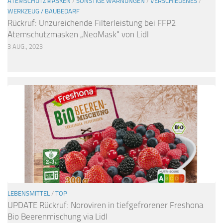
ATEMSCHUTZMASKEN
/
SONSTIGE WARNUNGEN
/
VERSCHIEDENES
/
WERKZEUG / BAUBEDARF
Rückruf: Unzureichende Filterleistung bei FFP2
Atemschutzmasken „NeoMask“ von Lidl
3 AUG., 2023
LEBENSMITTEL
/
TOP
UPDATE Rückruf: Noroviren in tiefgefrorener Freshona
Bio Beerenmischung via Lidl