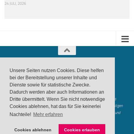
24 JULI, 2026
Unsere Seiten nutzen Cookies. Diese helfen
bei der Bereitstellung unserer Inhalte und
Dienste sowie für statistische Zwecke.
produktwarnung.eu
- 2007-2026
Dadurch werden aber auch Informationen an
Made in Gerstetten |
Medienzentrum Gerstetten
Alle genannten Marken, Warenzeichen und Logos innerhalb dieses
Dritte übermittelt. Wenn Sie nicht notwendige
Medienangebotes sind durch die Marken- und Urheberechte der jeweiligen
Cookies ablehnen, hat das für Sie keinerlei
Rechteinhaber geschützt, und dienen lediglich der Berichterstattung und
Nachteile!
Mehr erfahren
Verdeutlichung der hier veröffentlichten Inh
alte
Mastodon
Cookies ablehnen
Cookies erlauben