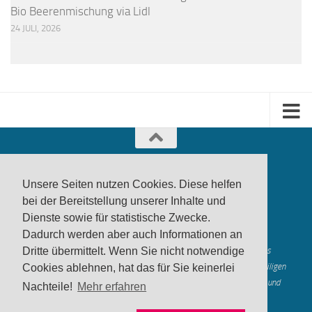
Bio Beerenmischung via Lidl
24 JULI, 2026
Unsere Seiten nutzen Cookies. Diese helfen
bei der Bereitstellung unserer Inhalte und
Dienste sowie für statistische Zwecke.
produktwarnung.eu
- 2007-2026
Dadurch werden aber auch Informationen an
Made in Gerstetten |
Medienzentrum Gerstetten
Alle genannten Marken, Warenzeichen und Logos innerhalb dieses
Dritte übermittelt. Wenn Sie nicht notwendige
Medienangebotes sind durch die Marken- und Urheberechte der jeweiligen
Cookies ablehnen, hat das für Sie keinerlei
Rechteinhaber geschützt, und dienen lediglich der Berichterstattung und
Nachteile!
Mehr erfahren
Verdeutlichung der hier veröffentlichten Inh
alte
Mastodon