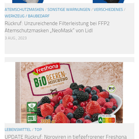
ATEMSCHUTZMASKEN
/
SONSTIGE WARNUNGEN
/
VERSCHIEDENES
/
WERKZEUG / BAUBEDARF
Rückruf: Unzureichende Filterleistung bei FFP2
Atemschutzmasken „NeoMask“ von Lidl
3 AUG., 2023
LEBENSMITTEL
/
TOP
UPDATE Rückruf: Noroviren in tiefgefrorener Freshona