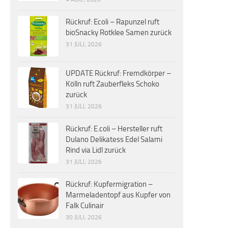
Rückruf: Ecoli – Rapunzel ruft
bioSnacky Rotklee Samen zurück
31 JULI, 2026
UPDATE Rückruf: Fremdkörper –
Kölln ruft Zauberfleks Schoko
zurück
31 JULI, 2026
Rückruf: E.coli – Hersteller ruft
Dulano Delikatess Edel Salami
Rind via Lidl zurück
31 JULI, 2026
Rückruf: Kupfermigration –
Marmeladentopf aus Kupfer von
Falk Culinair
30 JULI, 2026