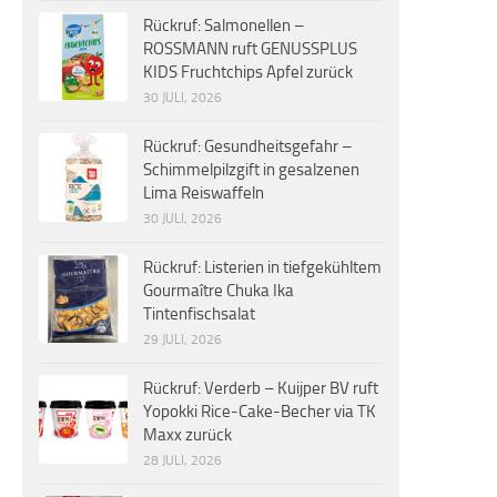
Rückruf: Salmonellen –
ROSSMANN ruft GENUSSPLUS
KIDS Fruchtchips Apfel zurück
30 JULI, 2026
Rückruf: Gesundheitsgefahr –
Schimmelpilzgift in gesalzenen
Lima Reiswaffeln
30 JULI, 2026
Rückruf: Listerien in tiefgekühltem
Gourmaître Chuka Ika
Tintenfischsalat
29 JULI, 2026
Rückruf: Verderb – Kuijper BV ruft
Yopokki Rice-Cake-Becher via TK
Maxx zurück
28 JULI, 2026