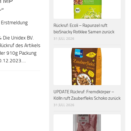
in MP
r“
 Erstmeldung
Rückruf: Ecoli – Rapunzel ruft
bioSnacky Rotklee Samen zurück
 Die Unidex BV.
31 JULI, 2026
Rückruf des Artikels
der 910g Packung
.12.2023....
UPDATE Rückruf: Fremdkörper –
Kölln ruft Zauberfleks Schoko zurück
31 JULI, 2026