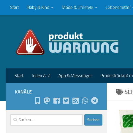
Start
Baby & Kind
Mode & Lifestyle
Lebensmittel
Zum Inhalt springen
Start
Index A-Z
App & Messenger
Produktrückruf 
SC
KANÄLE
Suchen
nach: