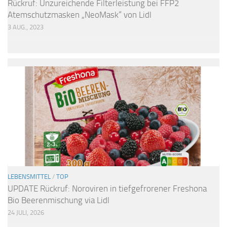
Rückruf: Unzureichende Filterleistung bei FFP2
Atemschutzmasken „NeoMask“ von Lidl
3 AUG., 2023
LEBENSMITTEL
/
TOP
UPDATE Rückruf: Noroviren in tiefgefrorener Freshona
Bio Beerenmischung via Lidl
24 JULI, 2026