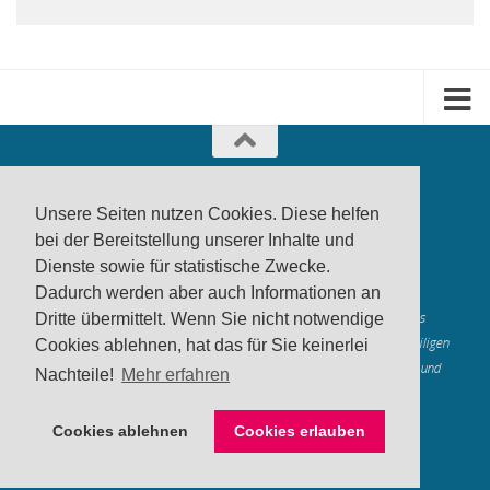
Unsere Seiten nutzen Cookies. Diese helfen
bei der Bereitstellung unserer Inhalte und
Dienste sowie für statistische Zwecke.
produktwarnung.eu
- 2007-2026
Dadurch werden aber auch Informationen an
Made in Gerstetten |
Medienzentrum Gerstetten
Alle genannten Marken, Warenzeichen und Logos innerhalb dieses
Dritte übermittelt. Wenn Sie nicht notwendige
Medienangebotes sind durch die Marken- und Urheberechte der jeweiligen
Cookies ablehnen, hat das für Sie keinerlei
Rechteinhaber geschützt, und dienen lediglich der Berichterstattung und
Nachteile!
Mehr erfahren
Verdeutlichung der hier veröffentlichten Inh
alte
Mastodon
Cookies ablehnen
Cookies erlauben