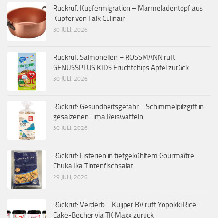
Rückruf: Kupfermigration – Marmeladentopf aus
Kupfer von Falk Culinair
30 JULI, 2026
Rückruf: Salmonellen – ROSSMANN ruft
GENUSSPLUS KIDS Fruchtchips Apfel zurück
30 JULI, 2026
Rückruf: Gesundheitsgefahr – Schimmelpilzgift in
gesalzenen Lima Reiswaffeln
30 JULI, 2026
Rückruf: Listerien in tiefgekühltem Gourmaître
Chuka Ika Tintenfischsalat
29 JULI, 2026
Rückruf: Verderb – Kuijper BV ruft Yopokki Rice-
Cake-Becher via TK Maxx zurück