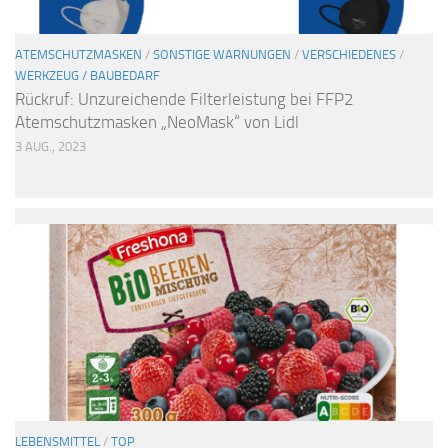
ATEMSCHUTZMASKEN
/
SONSTIGE WARNUNGEN
/
VERSCHIEDENES
/
WERKZEUG / BAUBEDARF
Rückruf: Unzureichende Filterleistung bei FFP2
Atemschutzmasken „NeoMask“ von Lidl
3 AUG., 2023
LEBENSMITTEL
/
TOP