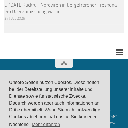
UPDATE Rückruf: Noroviren in tiefgefrorener Freshona
Bio Beerenmischung via Lidl
24 JULI, 2026
Unsere Seiten nutzen Cookies. Diese helfen
bei der Bereitstellung unserer Inhalte und
Dienste sowie für statistische Zwecke.
produktwarnung.eu
- 2007-2026
Dadurch werden aber auch Informationen an
Made in Gerstetten |
Medienzentrum Gerstetten
Alle genannten Marken, Warenzeichen und Logos innerhalb dieses
Dritte übermittelt. Wenn Sie nicht notwendige
Medienangebotes sind durch die Marken- und Urheberechte der jeweiligen
Cookies ablehnen, hat das für Sie keinerlei
Rechteinhaber geschützt, und dienen lediglich der Berichterstattung und
Nachteile!
Mehr erfahren