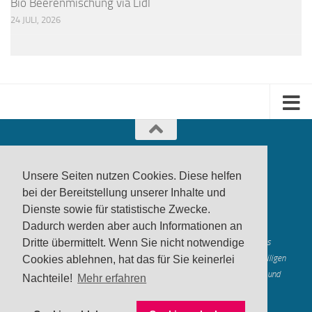
Bio Beerenmischung via Lidl
24 JULI, 2026
Unsere Seiten nutzen Cookies. Diese helfen
bei der Bereitstellung unserer Inhalte und
Dienste sowie für statistische Zwecke.
produktwarnung.eu
- 2007-2026
Dadurch werden aber auch Informationen an
Made in Gerstetten |
Medienzentrum Gerstetten
Dritte übermittelt. Wenn Sie nicht notwendige
Alle genannten Marken, Warenzeichen und Logos innerhalb dieses
Medienangebotes sind durch die Marken- und Urheberechte der jeweiligen
Cookies ablehnen, hat das für Sie keinerlei
Rechteinhaber geschützt, und dienen lediglich der Berichterstattung und
Nachteile!
Mehr erfahren
Verdeutlichung der hier veröffentlichten Inh
alte
Mastodon