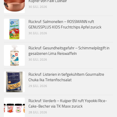
Kupfer von Falk Culinair
30 JULI, 2026
Rückruf: Salmonellen – ROSSMANN ruft
GENUSSPLUS KIDS Fruchtchips Apfel zurück
30 JULI, 2026
Rückruf: Gesundheitsgefahr – Schimmelpilzgift in
gesalzenen Lima Reiswaffeln
30 JULI, 2026
Rückruf: Listerien in tiefgekühltem Gourmaître
Chuka Ika Tintenfischsalat
29 JULI, 2026
Rückruf: Verderb – Kuijper BV ruft Yopokki Rice-
Cake-Becher via TK Maxx zurück
28 JULI, 2026