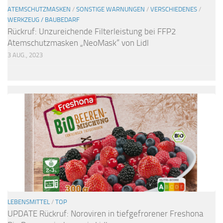
ATEMSCHUTZMASKEN
/
SONSTIGE WARNUNGEN
/
VERSCHIEDENES
/
WERKZEUG / BAUBEDARF
Rückruf: Unzureichende Filterleistung bei FFP2
Atemschutzmasken „NeoMask“ von Lidl
3 AUG., 2023
LEBENSMITTEL
/
TOP
UPDATE Rückruf: Noroviren in tiefgefrorener Freshona