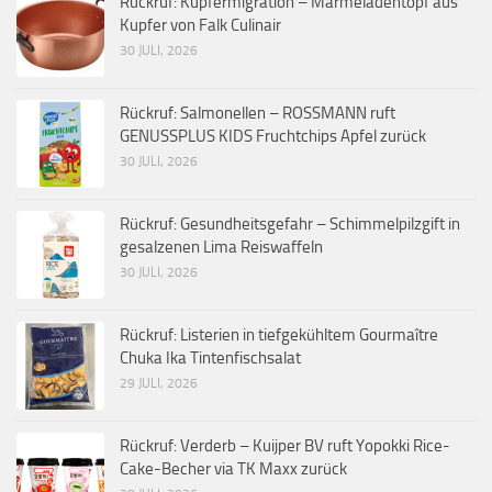
Rückruf: Kupfermigration – Marmeladentopf aus
Kupfer von Falk Culinair
30 JULI, 2026
Rückruf: Salmonellen – ROSSMANN ruft
GENUSSPLUS KIDS Fruchtchips Apfel zurück
30 JULI, 2026
Rückruf: Gesundheitsgefahr – Schimmelpilzgift in
gesalzenen Lima Reiswaffeln
30 JULI, 2026
Rückruf: Listerien in tiefgekühltem Gourmaître
Chuka Ika Tintenfischsalat
29 JULI, 2026
Rückruf: Verderb – Kuijper BV ruft Yopokki Rice-
Cake-Becher via TK Maxx zurück