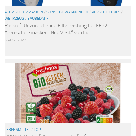
ATEMSCHUTZMASKEN
/
SONSTIGE WARNUNGEN
/
VERSCHIEDENES
/
WERKZEUG / BAUBEDARF
Rückruf: Unzureichende Filterleistung bei FFP2
Atemschutzmasken „NeoMask“ von Lidl
3 AUG., 2023
LEBENSMITTEL
/
TOP