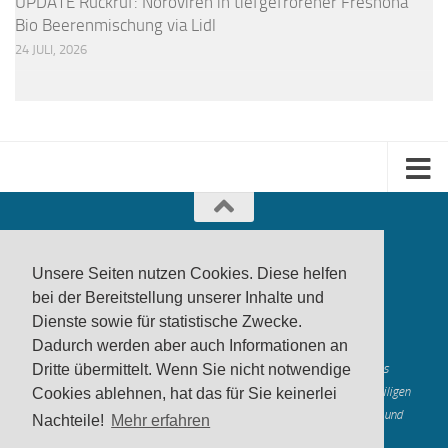
UPDATE Rückruf: Noroviren in tiefgefrorener Freshona
Bio Beerenmischung via Lidl
24 JULI, 2026
Unsere Seiten nutzen Cookies. Diese helfen
bei der Bereitstellung unserer Inhalte und
Dienste sowie für statistische Zwecke.
produktwarnung.eu
- 2007-2026
Dadurch werden aber auch Informationen an
Made in Gerstetten |
Medienzentrum Gerstetten
Alle genannten Marken, Warenzeichen und Logos innerhalb dieses
Dritte übermittelt. Wenn Sie nicht notwendige
Medienangebotes sind durch die Marken- und Urheberechte der jeweiligen
Cookies ablehnen, hat das für Sie keinerlei
Rechteinhaber geschützt, und dienen lediglich der Berichterstattung und
Nachteile!
Mehr erfahren
Verdeutlichung der hier veröffentlichten Inh
alte
Mastodon