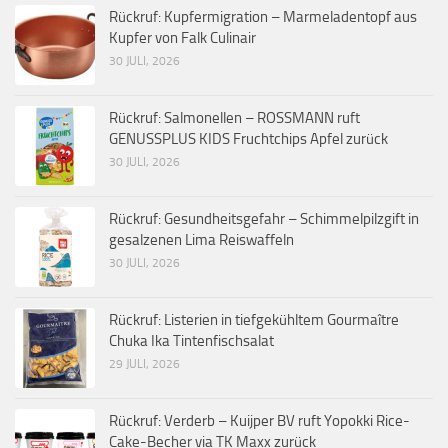
Rückruf: Kupfermigration – Marmeladentopf aus
Kupfer von Falk Culinair
30 JULI, 2026
Rückruf: Salmonellen – ROSSMANN ruft
GENUSSPLUS KIDS Fruchtchips Apfel zurück
30 JULI, 2026
Rückruf: Gesundheitsgefahr – Schimmelpilzgift in
gesalzenen Lima Reiswaffeln
30 JULI, 2026
Rückruf: Listerien in tiefgekühltem Gourmaître
Chuka Ika Tintenfischsalat
29 JULI, 2026
Rückruf: Verderb – Kuijper BV ruft Yopokki Rice-
Cake-Becher via TK Maxx zurück