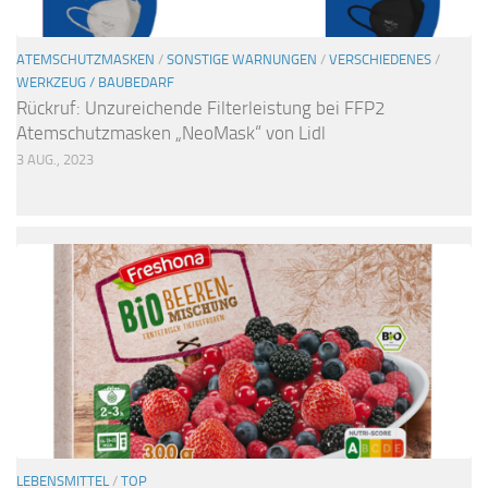
ATEMSCHUTZMASKEN
/
SONSTIGE WARNUNGEN
/
VERSCHIEDENES
/
WERKZEUG / BAUBEDARF
Rückruf: Unzureichende Filterleistung bei FFP2
Atemschutzmasken „NeoMask“ von Lidl
3 AUG., 2023
LEBENSMITTEL
/
TOP