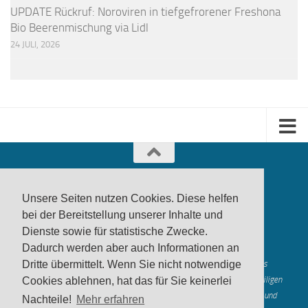
UPDATE Rückruf: Noroviren in tiefgefrorener Freshona
Bio Beerenmischung via Lidl
24 JULI, 2026
Unsere Seiten nutzen Cookies. Diese helfen
bei der Bereitstellung unserer Inhalte und
Dienste sowie für statistische Zwecke.
produktwarnung.eu
- 2007-2026
Dadurch werden aber auch Informationen an
Made in Gerstetten |
Medienzentrum Gerstetten
Alle genannten Marken, Warenzeichen und Logos innerhalb dieses
Dritte übermittelt. Wenn Sie nicht notwendige
Medienangebotes sind durch die Marken- und Urheberechte der jeweiligen
Cookies ablehnen, hat das für Sie keinerlei
Rechteinhaber geschützt, und dienen lediglich der Berichterstattung und
Nachteile!
Mehr erfahren