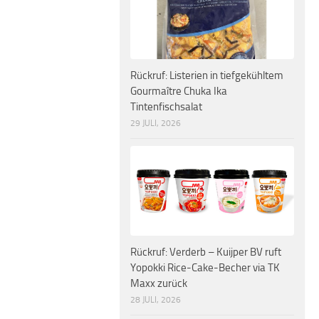
Rückruf: Listerien in tiefgekühltem
Gourmaître Chuka Ika
Tintenfischsalat
29 JULI, 2026
Rückruf: Verderb – Kuijper BV ruft
Yopokki Rice-Cake-Becher via TK
Maxx zurück
28 JULI, 2026