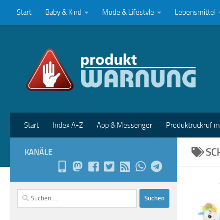
Start
Baby & Kind
Mode & Lifestyle
Lebensmittel
Zum Inhalt springen
Start
Index A-Z
App & Messenger
Produktrückruf 
SC
KANÄLE
Suchen
nach: