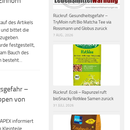
inhorn
Rückruf: Gesundheitsgefahr –
TryMoin ruft Bio Matcha Tee via
auf des Artikels
Rossmann und Globus zurück
und bittet die
7 AUG., 2026
kzugeben.
rde festgestellt,
 am Bauch des
 besteht...
sgefahr –
Rückruf: Ecoli – Rapunzel ruft
ppen von
bioSnacky Rotklee Samen zurück
31 JULI, 2026
APEX informiert
 Kleinteile