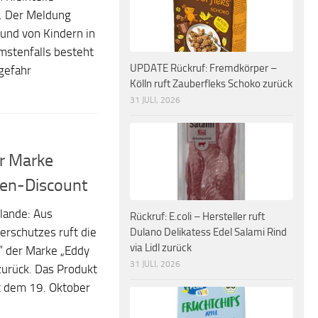
. Der Meldung
 und von Kindern in
stenfalls besteht
UPDATE Rückruf: Fremdkörper –
sgefahr
Kölln ruft Zauberfleks Schoko zurück
31 JULI, 2026
er Marke
ken-Discount
lande: Aus
Rückruf: E.coli – Hersteller ruft
rschutzes ruft die
Dulano Delikatess Edel Salami Rind
via Lidl zurück
er“ der Marke „Eddy
31 JULI, 2026
urück. Das Produkt
t dem 19. Oktober