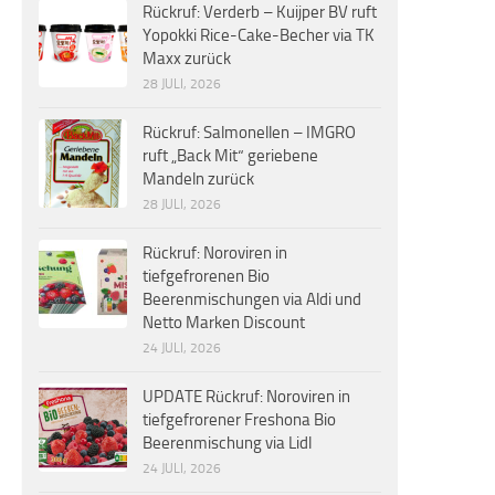
Rückruf: Verderb – Kuijper BV ruft
Yopokki Rice-Cake-Becher via TK
Maxx zurück
28 JULI, 2026
Rückruf: Salmonellen – IMGRO
ruft „Back Mit“ geriebene
Mandeln zurück
28 JULI, 2026
Rückruf: Noroviren in
tiefgefrorenen Bio
Beerenmischungen via Aldi und
Netto Marken Discount
24 JULI, 2026
UPDATE Rückruf: Noroviren in
tiefgefrorener Freshona Bio
Beerenmischung via Lidl
24 JULI, 2026