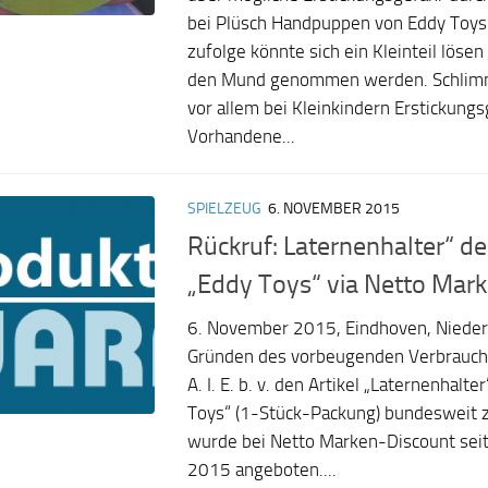
bei Plüsch Handpuppen von Eddy Toys
zufolge könnte sich ein Kleinteil lösen
den Mund genommen werden. Schlimm
vor allem bei Kleinkindern Erstickung
Vorhandene...
SPIELZEUG
6. NOVEMBER 2015
Rückruf: Laternenhalter“ d
„Eddy Toys“ via Netto Mar
6. November 2015, Eindhoven, Nieder
Gründen des vorbeugenden Verbrauche
A. I. E. b. v. den Artikel „Laternenhalt
Toys“ (1-Stück-Packung) bundesweit z
wurde bei Netto Marken-Discount sei
2015 angeboten....