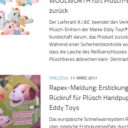
WOOLWORTH ruft Plüsch-E
zurück
Der Lieferant A.I.&E. beendet den Verk
Plüsch-Einhorn der Marke Eddy Toys® 
Kundschaft darum, das Produkt zurüc
Während einer Sicherheitskontrolle wu
dass die Lasche des Reißverschlusses
Plüschtieres abbrechen kann. Demnach
SPIELZEUG
17. MÄRZ 2017
Rapex-Meldung: Erstickung
Rückruf für Plüsch Handpu
Eddy Toys
Das europäische Schnellwarnsystem R
über mögliche Erstickungsgefahr durch