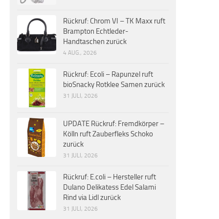
Rückruf: Chrom VI – TK Maxx ruft
Brampton Echtleder-
Handtaschen zurück
4 AUG., 2026
Rückruf: Ecoli – Rapunzel ruft
bioSnacky Rotklee Samen zurück
31 JULI, 2026
UPDATE Rückruf: Fremdkörper –
Kölln ruft Zauberfleks Schoko
zurück
31 JULI, 2026
Rückruf: E.coli – Hersteller ruft
Dulano Delikatess Edel Salami
Rind via Lidl zurück
31 JULI, 2026