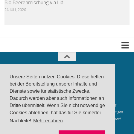
Bio Beerenmischung via Lidl
24 JULI, 2026
Unsere Seiten nutzen Cookies. Diese helfen
bei der Bereitstellung unserer Inhalte und
Dienste sowie für statistische Zwecke.
produktwarnung.eu
- 2007-2026
Dadurch werden aber auch Informationen an
Made in Gerstetten |
Medienzentrum Gerstetten
Dritte übermittelt. Wenn Sie nicht notwendige
Alle genannten Marken, Warenzeichen und Logos innerhalb dieses
Medienangebotes sind durch die Marken- und Urheberechte der jeweiligen
Cookies ablehnen, hat das für Sie keinerlei
Rechteinhaber geschützt, und dienen lediglich der Berichterstattung und
Nachteile!
Mehr erfahren
Verdeutlichung der hier veröffentlichten Inh
alte
Mastodon