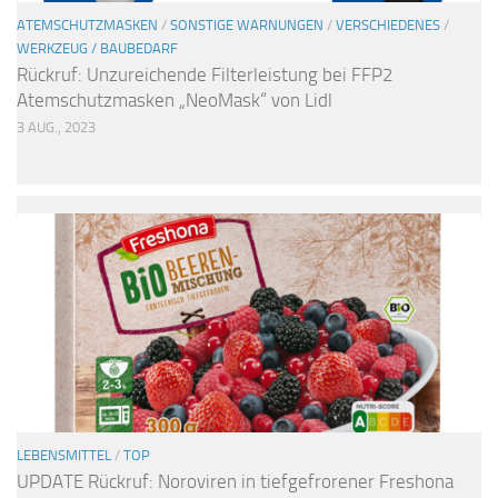
ATEMSCHUTZMASKEN
/
SONSTIGE WARNUNGEN
/
VERSCHIEDENES
/
WERKZEUG / BAUBEDARF
Rückruf: Unzureichende Filterleistung bei FFP2
Atemschutzmasken „NeoMask“ von Lidl
3 AUG., 2023
LEBENSMITTEL
/
TOP
UPDATE Rückruf: Noroviren in tiefgefrorener Freshona