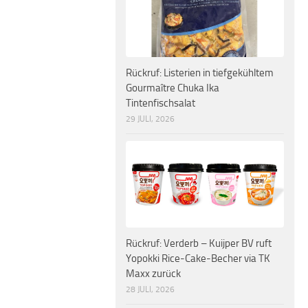
Rückruf: Listerien in tiefgekühltem
Gourmaître Chuka Ika
Tintenfischsalat
29 JULI, 2026
Rückruf: Verderb – Kuijper BV ruft
Yopokki Rice-Cake-Becher via TK
Maxx zurück
28 JULI, 2026