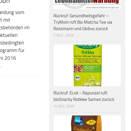
ion
eldung vom
Rückruf: Gesundheitsgefahr –
t mit
TryMoin ruft Bio Matcha Tee via
ngsbehörden im
Rossmann und Globus zurück
aktuellen
7 AUG., 2026
itsbedingten
rogramm für
ni 2016
..
Rückruf: Ecoli – Rapunzel ruft
bioSnacky Rotklee Samen zurück
31 JULI, 2026