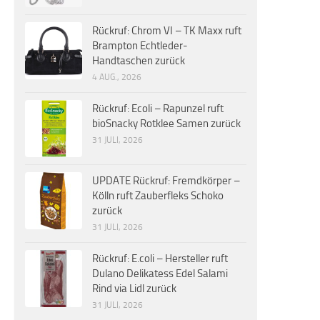
Rückruf: Chrom VI – TK Maxx ruft
Brampton Echtleder-
Handtaschen zurück
4 AUG., 2026
Rückruf: Ecoli – Rapunzel ruft
bioSnacky Rotklee Samen zurück
31 JULI, 2026
UPDATE Rückruf: Fremdkörper –
Kölln ruft Zauberfleks Schoko
zurück
31 JULI, 2026
Rückruf: E.coli – Hersteller ruft
Dulano Delikatess Edel Salami
Rind via Lidl zurück
31 JULI, 2026