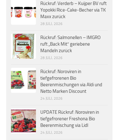
Rückruf: Verderb – Kuijper BV ruft
Yopokki Rice-Cake-Becher via TK
Maxx zurück
28 JULI, 2026
Rückruf: Salmonellen – IMGRO
ruft „Back Mit“ geriebene
Mandeln zurück
28 JULI, 2026
Rückruf: Noroviren in
tiefgefrorenen Bio
Beerenmischungen via Aldi und
Netto Marken Discount
24 JULI, 2026
UPDATE Rückruf: Noroviren in
tiefgefrorener Freshona Bio
Beerenmischung via Lidl
24 JULI, 2026