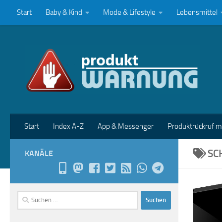
Start
Baby & Kind
Mode & Lifestyle
Lebensmittel
Zum Inhalt springen
Start
Index A-Z
App & Messenger
Produktrückruf 
SC
KANÄLE
Suchen
nach: