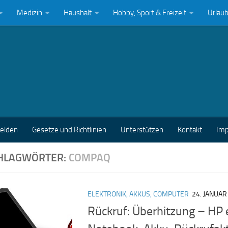
Medizin
Haushalt
Hobby, Sport & Freizeit
Urlau
melden
Gesetze und Richtlinien
Unterstützen
Kontakt
Im
HLAGWÖRTER:
COMPAQ
ELEKTRONIK, AKKUS, COMPUTER
24. JANUAR
Rückruf: Überhitzung – HP 