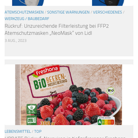
ATEMSCHUTZMASKEN
/
SONSTIGE WARNUNGEN
/
VERSCHIEDENES
/
WERKZEUG / BAUBEDARF
Rückruf: Unzureichende Filterleistung bei FFP2
Atemschutzmasken „NeoMask“ von Lidl
3 AUG., 2023
LEBENSMITTEL
/
TOP