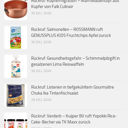
Rückruf: Kupfermigration – Marmeladentopf aus
Kupfer von Falk Culinair
30 JULI, 2026
Rückruf: Salmonellen – ROSSMANN ruft
GENUSSPLUS KIDS Fruchtchips Apfel zurück
30 JULI, 2026
Rückruf: Gesundheitsgefahr – Schimmelpilzgift in
gesalzenen Lima Reiswaffeln
30 JULI, 2026
Rückruf: Listerien in tiefgekühltem Gourmaître
Chuka Ika Tintenfischsalat
29 JULI, 2026
Rückruf: Verderb – Kuijper BV ruft Yopokki Rice-
Cake-Becher via TK Maxx zurück