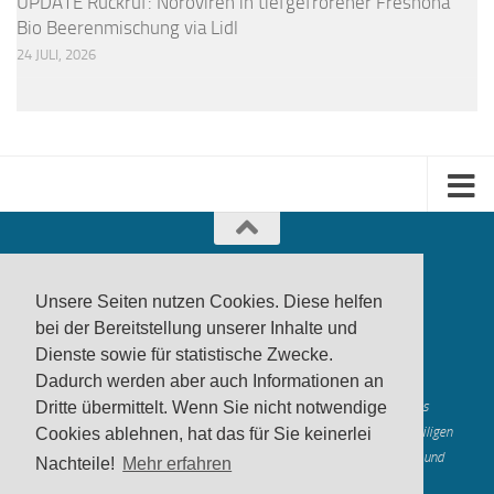
UPDATE Rückruf: Noroviren in tiefgefrorener Freshona
Bio Beerenmischung via Lidl
24 JULI, 2026
Unsere Seiten nutzen Cookies. Diese helfen
bei der Bereitstellung unserer Inhalte und
Dienste sowie für statistische Zwecke.
produktwarnung.eu
- 2007-2026
Dadurch werden aber auch Informationen an
Made in Gerstetten |
Medienzentrum Gerstetten
Alle genannten Marken, Warenzeichen und Logos innerhalb dieses
Dritte übermittelt. Wenn Sie nicht notwendige
Medienangebotes sind durch die Marken- und Urheberechte der jeweiligen
Cookies ablehnen, hat das für Sie keinerlei
Rechteinhaber geschützt, und dienen lediglich der Berichterstattung und
Nachteile!
Mehr erfahren
Verdeutlichung der hier veröffentlichten Inh
alte
Mastodon