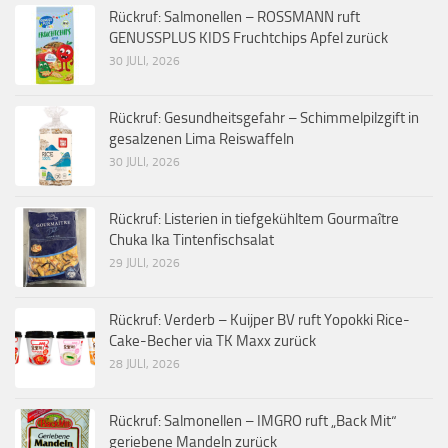
Rückruf: Salmonellen – ROSSMANN ruft
GENUSSPLUS KIDS Fruchtchips Apfel zurück
30 JULI, 2026
Rückruf: Gesundheitsgefahr – Schimmelpilzgift in
gesalzenen Lima Reiswaffeln
30 JULI, 2026
Rückruf: Listerien in tiefgekühltem Gourmaître
Chuka Ika Tintenfischsalat
29 JULI, 2026
Rückruf: Verderb – Kuijper BV ruft Yopokki Rice-
Cake-Becher via TK Maxx zurück
28 JULI, 2026
Rückruf: Salmonellen – IMGRO ruft „Back Mit“
geriebene Mandeln zurück