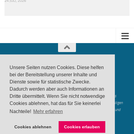
24 JULI, 2026
Unsere Seiten nutzen Cookies. Diese helfen
bei der Bereitstellung unserer Inhalte und
Dienste sowie für statistische Zwecke.
produktwarnung.eu
- 2007-2026
Dadurch werden aber auch Informationen an
Made in Gerstetten |
Medienzentrum Gerstetten
Alle genannten Marken, Warenzeichen und Logos innerhalb dieses
Dritte übermittelt. Wenn Sie nicht notwendige
Medienangebotes sind durch die Marken- und Urheberechte der jeweiligen
Cookies ablehnen, hat das für Sie keinerlei
Rechteinhaber geschützt, und dienen lediglich der Berichterstattung und
Nachteile!
Mehr erfahren
Verdeutlichung der hier veröffentlichten Inh
alte
Mastodon
Cookies ablehnen
Cookies erlauben