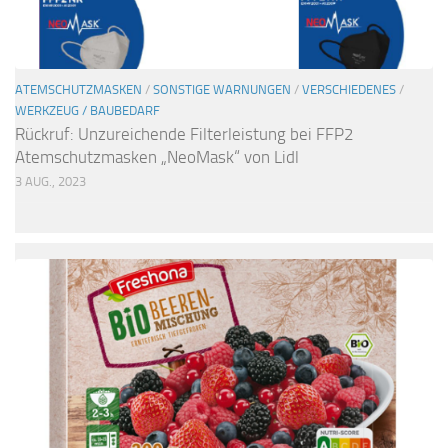
ATEMSCHUTZMASKEN
/
SONSTIGE WARNUNGEN
/
VERSCHIEDENES
/
WERKZEUG / BAUBEDARF
Rückruf: Unzureichende Filterleistung bei FFP2
Atemschutzmasken „NeoMask“ von Lidl
3 AUG., 2023