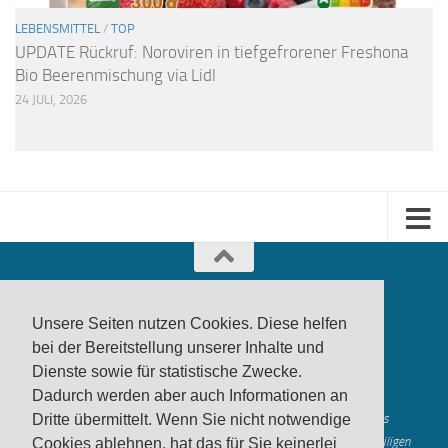
LEBENSMITTEL
/
TOP
UPDATE Rückruf: Noroviren in tiefgefrorener Freshona
Bio Beerenmischung via Lidl
24 JULI, 2026
Unsere Seiten nutzen Cookies. Diese helfen
bei der Bereitstellung unserer Inhalte und
Dienste sowie für statistische Zwecke.
produktwarnung.eu
- 2007-2026
Dadurch werden aber auch Informationen an
Made in Gerstetten |
Medienzentrum Gerstetten
Dritte übermittelt. Wenn Sie nicht notwendige
Alle genannten Marken, Warenzeichen und Logos innerhalb dieses
Medienangebotes sind durch die Marken- und Urheberechte der jeweiligen
Cookies ablehnen, hat das für Sie keinerlei