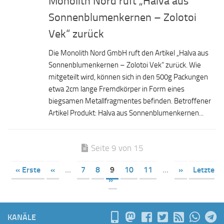
Monolith Nord ruft „Halva aus
Sonnenblumenkernen – Zolotoi
Vek“ zurück
Die Monolith Nord GmbH ruft den Artikel „Halva aus
Sonnenblumenkernen – Zolotoi Vek“ zurück. Wie
mitgeteilt wird, können sich in den 500g Packungen
etwa 2cm lange Fremdkörper in Form eines
biegsamen Metallfragmentes befinden. Betroffener
Artikel Produkt: Halva aus Sonnenblumenkernen...
Seite 9 von 15
« Erste
«
...
7
8
9
10
11
...
»
Letzte
»
KANÄLE