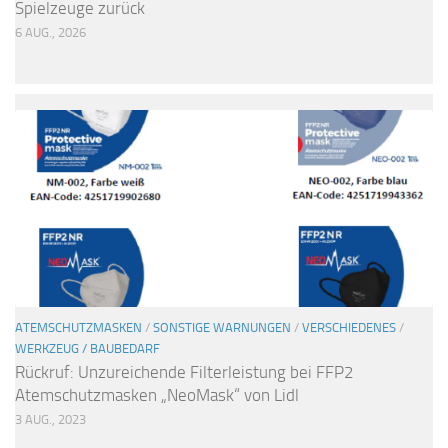
Spielzeuge zurück
6 AUG., 2026
ATEMSCHUTZMASKEN
/
SONSTIGE WARNUNGEN
/
VERSCHIEDENES
/
WERKZEUG / BAUBEDARF
Rückruf: Unzureichende Filterleistung bei FFP2
Atemschutzmasken „NeoMask“ von Lidl
3 AUG., 2023