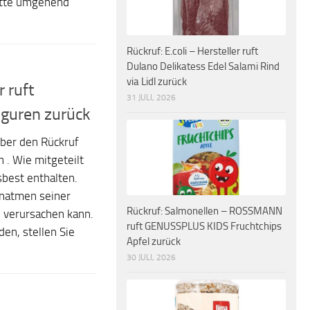
Bitte umgehend
Rückruf: E.coli – Hersteller ruft
Dulano Delikatess Edel Salami Rind
via Lidl zurück
 ruft
31 JULI, 2026
iguren zurück
ber den Rückruf
 . Wie mitgeteilt
sbest enthalten.
Einatmen seiner
Rückruf: Salmonellen – ROSSMANN
 verursachen kann.
ruft GENUSSPLUS KIDS Fruchtchips
en, stellen Sie
Apfel zurück
30 JULI, 2026