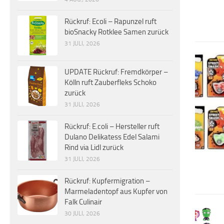
Rückruf: Ecoli – Rapunzel ruft
bioSnacky Rotklee Samen zurück
31 JULI, 2026
UPDATE Rückruf: Fremdkörper –
Kölln ruft Zauberfleks Schoko
zurück
31 JULI, 2026
Rückruf: E.coli – Hersteller ruft
Dulano Delikatess Edel Salami
Rind via Lidl zurück
31 JULI, 2026
Rückruf: Kupfermigration –
Marmeladentopf aus Kupfer von
Falk Culinair
30 JULI, 2026