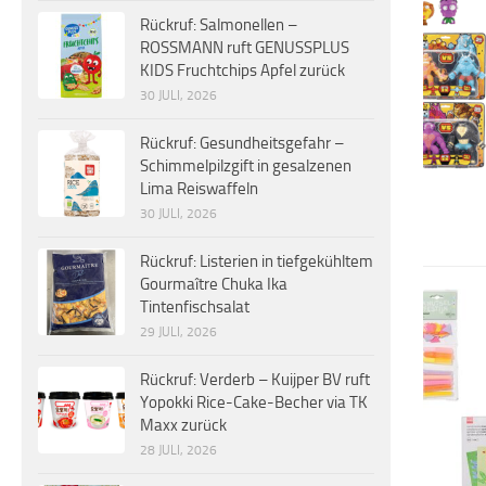
Rückruf: Salmonellen –
ROSSMANN ruft GENUSSPLUS
KIDS Fruchtchips Apfel zurück
30 JULI, 2026
Rückruf: Gesundheitsgefahr –
Schimmelpilzgift in gesalzenen
Lima Reiswaffeln
30 JULI, 2026
Rückruf: Listerien in tiefgekühltem
Gourmaître Chuka Ika
Tintenfischsalat
29 JULI, 2026
Rückruf: Verderb – Kuijper BV ruft
Yopokki Rice-Cake-Becher via TK
Maxx zurück
28 JULI, 2026