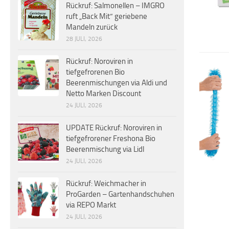
Rückruf: Salmonellen – IMGRO
ruft „Back Mit“ geriebene
Mandeln zurück
28 JULI, 2026
Rückruf: Noroviren in
tiefgefrorenen Bio
Beerenmischungen via Aldi und
Netto Marken Discount
24 JULI, 2026
UPDATE Rückruf: Noroviren in
tiefgefrorener Freshona Bio
Beerenmischung via Lidl
24 JULI, 2026
Rückruf: Weichmacher in
ProGarden – Gartenhandschuhen
via REPO Markt
24 JULI, 2026