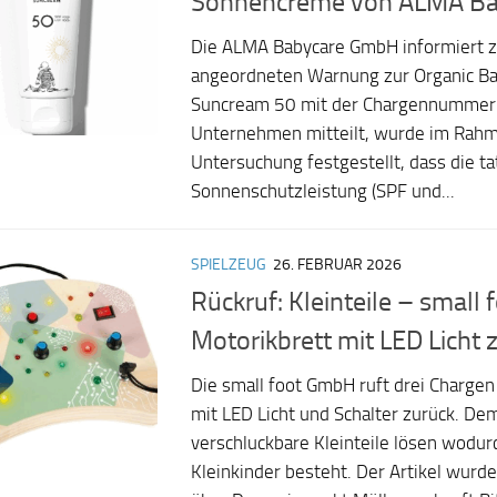
Sonnencreme von ALMA Ba
Die ALMA Babycare GmbH informiert zu
angeordneten Warnung zur Organic Ba
Suncream 50 mit der Chargennummer
Unternehmen mitteilt, wurde im Rahm
Untersuchung festgestellt, dass die ta
Sonnenschutzleistung (SPF und...
SPIELZEUG
26. FEBRUAR 2026
Rückruf: Kleinteile – small f
Motorikbrett mit LED Licht 
Die small foot GmbH ruft drei Chargen
mit LED Licht und Schalter zurück. De
verschluckbare Kleinteile lösen wodurc
Kleinkinder besteht. Der Artikel wurd