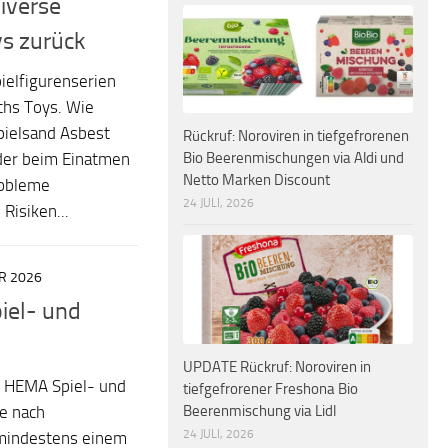
diverse
ys zurück
ielfigurenserien
ths Toys. Wie
Spielsand Asbest
Rückruf: Noroviren in tiefgefrorenen
Bio Beerenmischungen via Aldi und
 der beim Einatmen
Netto Marken Discount
robleme
24 JULI, 2026
Risiken...
R 2026
iel- und
UPDATE Rückruf: Noroviren in
n HEMA Spiel- und
tiefgefrorener Freshona Bio
Beerenmischung via Lidl
de nach
24 JULI, 2026
 mindestens einem