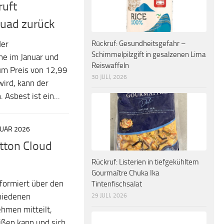
ruft
quad zurück
Rückruf: Gesundheitsgefahr –
der
Schimmelpilzgift in gesalzenen Lima
he im Januar und
Reiswaffeln
um Preis von 12,99
30 JULI, 2026
wird, kann der
Asbest ist ein...
RUAR 2026
otton Cloud
Rückruf: Listerien in tiefgekühltem
Gourmaître Chuka Ika
formiert über den
Tintenfischsalat
29 JULI, 2026
chiedenen
hmen mitteilt,
eißen kann und sich