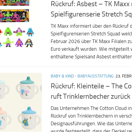
Rückruf: Asbest – TK Maxx 
Spielfigurenserie Stretch S
TK Maxx informiert über den Rückruf 
Spielfigurenserien Stretch Squad welc
Februar 2026 über TK Maxx Filialen z
Euro verkauft wurden. Wie mitgeteilt 
enthaltene Spielsand Asbest enthalten. 
BABY & KIND
/
BABYAUSSTATTUNG
23. FEB
Rückruf: Kleinteile – The C
ruft Trinklernbecher zurück
Das Unternehmen The Cotton Cloud in
Rückruf von Trinklernbechern in vers
Designausführungen. Wie das Unterne
wurde festgestellt, dass der Deckel r