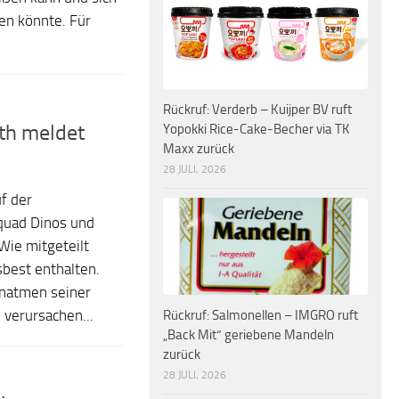
sen könnte. Für
Rückruf: Verderb – Kuijper BV ruft
th meldet
Yopokki Rice-Cake-Becher via TK
Maxx zurück
28 JULI, 2026
f der
Squad Dinos und
Wie mitgeteilt
sbest enthalten.
Einatmen seiner
Rückruf: Salmonellen – IMGRO ruft
verursachen...
„Back Mit“ geriebene Mandeln
zurück
28 JULI, 2026