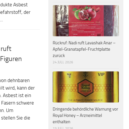
odukte Asbest
efahrstoff, der
..
Rückruf: Nadi ruft Lavashak Anar –
ruft
Apfel-Granatapfel-Fruchtplatte
zurück
Figuren
24 JULI, 2026
 von dehnbaren
lt wird, kann der
 Asbest ist ein
r Fasern schwere
Dringende behördliche Warnung vor
nn. Um
Royal Honey – Arzneimittel
stellen Sie die
enthalten
23 JULI, 2026