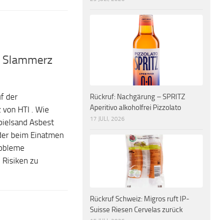
rz Slammerz
f der
Rückruf: Nachgärung – SPRITZ
Aperitivo alkoholfrei Pizzolato
 von HTI . Wie
17 JULI, 2026
Spielsand Asbest
 der beim Einatmen
robleme
 Risiken zu
Rückruf Schweiz: Migros ruft IP-
Suisse Riesen Cervelas zurück