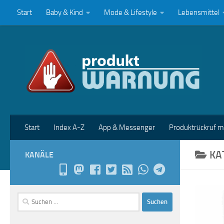
Start
Baby & Kind
Mode & Lifestyle
Lebensmittel
Zum Inhalt springen
Start
Index A-Z
App & Messenger
Produktrückruf 
KA
KANÄLE
Suchen
nach: