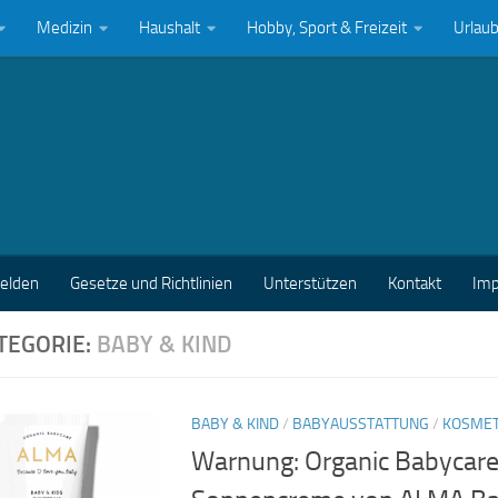
Medizin
Haushalt
Hobby, Sport & Freizeit
Urlau
melden
Gesetze und Richtlinien
Unterstützen
Kontakt
Im
TEGORIE:
BABY & KIND
BABY & KIND
/
BABYAUSSTATTUNG
/
KOSMET
Warnung: Organic Babycare