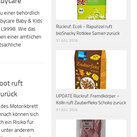
bycare
 einer behördlich
bycare Baby & Kids
Rückruf: Ecoli – Rapunzel ruft
 L9998. Wie das
bioSnacky Rotklee Samen zurück
en einer amtlichen
31 JULI, 2026
tsächliche
oot ruft
zurück
UPDATE Rückruf: Fremdkörper –
Kölln ruft Zauberfleks Schoko zurück
 des Motorikbrett
31 JULI, 2026
mnach können sich
h ein Risiko für
e unter anderem