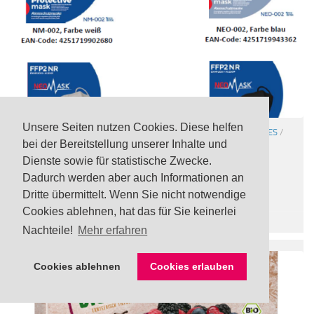
Unsere Seiten nutzen Cookies. Diese helfen
ATEMSCHUTZMASKEN
/
SONSTIGE WARNUNGEN
/
VERSCHIEDENES
/
bei der Bereitstellung unserer Inhalte und
WERKZEUG / BAUBEDARF
Dienste sowie für statistische Zwecke.
Rückruf: Unzureichende Filterleistung bei FFP2
Dadurch werden aber auch Informationen an
Atemschutzmasken „NeoMask“ von Lidl
Dritte übermittelt. Wenn Sie nicht notwendige
3 AUG., 2023
Cookies ablehnen, hat das für Sie keinerlei
Nachteile!
Mehr erfahren
Cookies ablehnen
Cookies erlauben