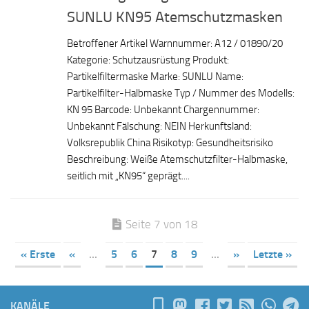
SUNLU KN95 Atemschutzmasken
Betroffener Artikel Warnnummer: A12 / 01890/20
Kategorie: Schutzausrüstung Produkt:
Partikelfiltermaske Marke: SUNLU Name:
Partikelfilter-Halbmaske Typ / Nummer des Modells:
KN 95 Barcode: Unbekannt Chargennummer:
Unbekannt Fälschung: NEIN Herkunftsland:
Volksrepublik China Risikotyp: Gesundheitsrisiko
Beschreibung: Weiße Atemschutzfilter-Halbmaske,
seitlich mit „KN95“ geprägt....
Seite 7 von 18
« Erste
«
...
5
6
7
8
9
...
»
Letzte »
KANÄLE