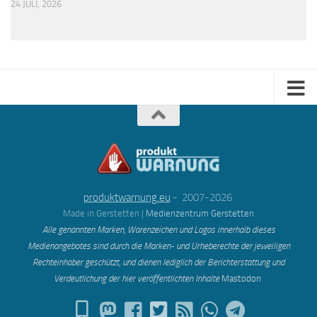
24 JULI, 2026
produktwarnung.eu
- 2007-2026
Made in Gerstetten |
Medienzentrum Gerstetten
Alle genannten Marken, Warenzeichen und Logos innerhalb dieses
Medienangebotes sind durch die Marken- und Urheberechte der jeweiligen
Rechteinhaber geschützt, und dienen lediglich der Berichterstattung und
Verdeutlichung der hier veröffentlichten Inh
alte
Mastodon