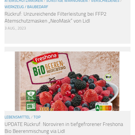
ATEMSCHUTZMASKEN
/
SONSTIGE WARNUNGEN
/
VERSCHIEDENES
/
WERKZEUG / BAUBEDARF
Rückruf: Unzureichende Filterleistung bei FFP2
Atemschutzmasken „NeoMask“ von Lidl
3 AUG., 2023
LEBENSMITTEL
/
TOP
UPDATE Rückruf: Noroviren in tiefgefrorener Freshona
Bio Beerenmischung via Lidl