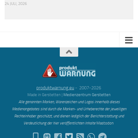
24 JULI, 2026
produktwarnung.eu
- 2007-2026
Made in Gerstetten |
Medienzentrum Gerstetten
Alle genannten Marken, Warenzeichen und Logos innerhalb dieses
Medienangebotes sind durch die Marken- und Urheberechte der jeweiligen
Rechteinhaber geschützt, und dienen lediglich der Berichterstattung und
Verdeutlichung der hier veröffentlichten Inh
alte
Mastodon