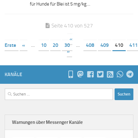
für Hunde für Blei ist 5 mg/kg....
Seite 410 von 527
«
Erste
«
...
10
20
30
...
408
409
410
411
»
KANÄLE
Suchen
nach:
Warnungen über Messenger Kanäle