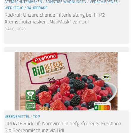
ATEMSCHUTZMASKEN
/
SONSTIGE WARNUNGEN
/
VERSCHIEDENES
/
WERKZEUG / BAUBEDARF
Rückruf: Unzureichende Filterleistung bei FFP2
Atemschutzmasken „NeoMask“ von Lidl
3 AUG., 2023
LEBENSMITTEL
/
TOP
UPDATE Rückruf: Noroviren in tiefgefrorener Freshona
Bio Beerenmischung via Lidl