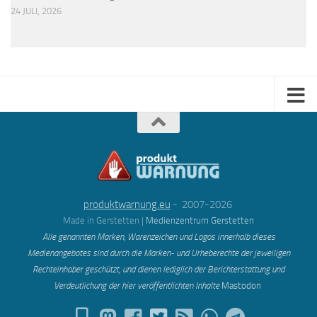
24 JULI, 2026
produktwarnung.eu
- 2007-2026
Made in Gerstetten |
Medienzentrum Gerstetten
Alle genannten Marken, Warenzeichen und Logos innerhalb dieses
Medienangebotes sind durch die Marken- und Urheberechte der jeweiligen
Rechteinhaber geschützt, und dienen lediglich der Berichterstattung und
Verdeutlichung der hier veröffentlichten Inh
alte
Mastodon