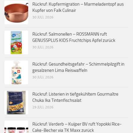
Rückruf: Kupfermigration – Marmeladentopf aus
Kupfer von Falk Culinair
30 JULI, 2026
Rückruf: Salmonellen – ROSSMANN ruft
GENUSSPLUS KIDS Fruchtchips Apfel zurück
30 JULI, 2026
Rückruf: Gesundheitsgefahr – Schimmelpilzgift in
gesalzenen Lima Reiswaffeln
30 JULI, 2026
Rückruf: Listerien in tiefgekühltem Gourmaître
Chuka Ika Tintenfischsalat
29 JULI, 2026
Rückruf: Verderb – Kuijper BV ruft Yopokki Rice-
Cake-Becher via TK Maxx zurück