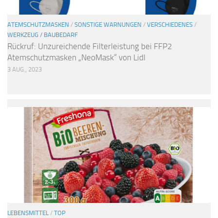
ATEMSCHUTZMASKEN
/
SONSTIGE WARNUNGEN
/
VERSCHIEDENES
/
WERKZEUG / BAUBEDARF
Rückruf: Unzureichende Filterleistung bei FFP2
Atemschutzmasken „NeoMask“ von Lidl
3 AUG., 2023
LEBENSMITTEL
/
TOP