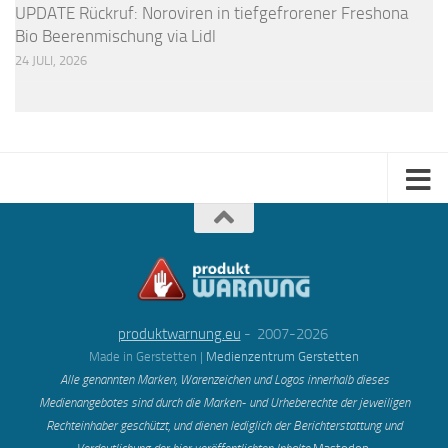
UPDATE Rückruf: Noroviren in tiefgefrorener Freshona
Bio Beerenmischung via Lidl
24 JULI, 2026
produktwarnung.eu
- 2007-2026
Made in Gerstetten |
Medienzentrum Gerstetten
Alle genannten Marken, Warenzeichen und Logos innerhalb dieses
Medienangebotes sind durch die Marken- und Urheberechte der jeweiligen
Rechteinhaber geschützt, und dienen lediglich der Berichterstattung und