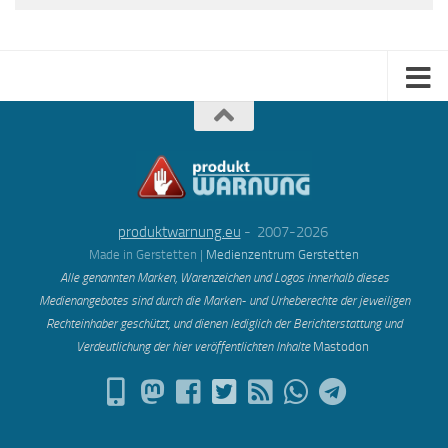
produktwarnung.eu
- 2007-2026
Made in Gerstetten |
Medienzentrum Gerstetten
Alle genannten Marken, Warenzeichen und Logos innerhalb dieses
Medienangebotes sind durch die Marken- und Urheberechte der jeweiligen
Rechteinhaber geschützt, und dienen lediglich der Berichterstattung und
Verdeutlichung der hier veröffentlichten Inh
alte
Mastodon