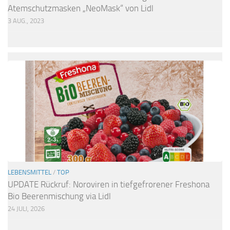
Atemschutzmasken „NeoMask“ von Lidl
3 AUG., 2023
LEBENSMITTEL
/
TOP
UPDATE Rückruf: Noroviren in tiefgefrorener Freshona
Bio Beerenmischung via Lidl
24 JULI, 2026