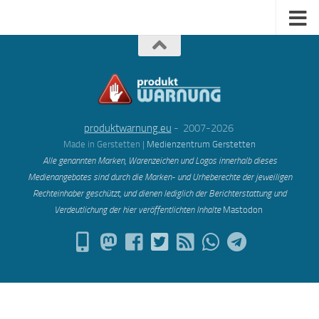
produktwarnung.eu
- 2007-2026
Made in Gerstetten |
Medienzentrum Gerstetten
Alle genannten Marken, Warenzeichen und Logos innerhalb dieses
Medienangebotes sind durch die Marken- und Urheberechte der jeweiligen
Rechteinhaber geschützt, und dienen lediglich der Berichterstattung und
Verdeutlichung der hier veröffentlichten Inh
alte
Mastodon