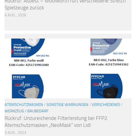
Rückruf: Asbest – Woolworth ruft verschiedene Stretch
Spielzeuge zurück
6 AUG., 2026
ATEMSCHUTZMASKEN
/
SONSTIGE WARNUNGEN
/
VERSCHIEDENES
/
WERKZEUG / BAUBEDARF
Rückruf: Unzureichende Filterleistung bei FFP2
Atemschutzmasken „NeoMask“ von Lidl
3 AUG., 2023