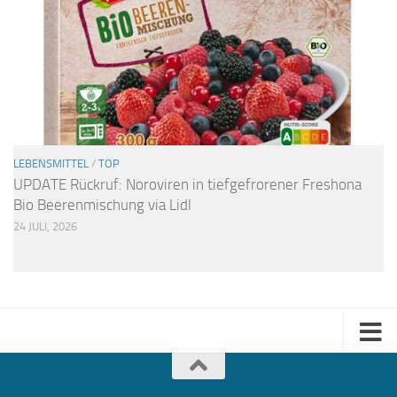
LEBENSMITTEL
/
TOP
UPDATE Rückruf: Noroviren in tiefgefrorener Freshona
Bio Beerenmischung via Lidl
24 JULI, 2026