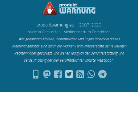
produktwarnung.eu
- 2007-2026
Made in Gerstetten |
Medienzentrum Gerstetten
Alle genannten Marken, Warenzeichen und Logos innerhalb dieses
Medienangebotes sind durch die Marken- und Urheberechte der jeweiligen
Rechteinhaber geschützt, und dienen lediglich der Berichterstattung und
Verdeutlichung der hier veröffentlichten Inh
alte
Mastodon