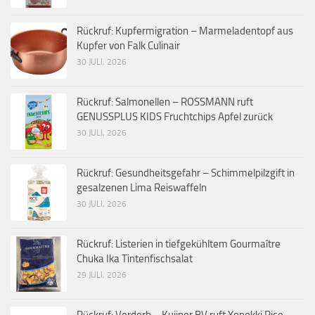
Rückruf: Kupfermigration – Marmeladentopf aus
Kupfer von Falk Culinair
30 JULI, 2026
Rückruf: Salmonellen – ROSSMANN ruft
GENUSSPLUS KIDS Fruchtchips Apfel zurück
30 JULI, 2026
Rückruf: Gesundheitsgefahr – Schimmelpilzgift in
gesalzenen Lima Reiswaffeln
30 JULI, 2026
Rückruf: Listerien in tiefgekühltem Gourmaître
Chuka Ika Tintenfischsalat
29 JULI, 2026
Rückruf: Verderb – Kuijper BV ruft Yopokki Rice-