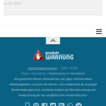
24 JULI, 2026
produktwarnung.eu
- 2007-2026
Made in Gerstetten |
Medienzentrum Gerstetten
Alle genannten Marken, Warenzeichen und Logos innerhalb dieses
Medienangebotes sind durch die Marken- und Urheberechte der jeweiligen
Rechteinhaber geschützt, und dienen lediglich der Berichterstattung und
Verdeutlichung der hier veröffentlichten Inh
alte
Mastodon