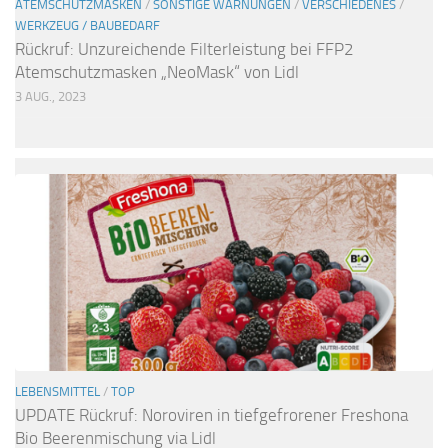
ATEMSCHUTZMASKEN
/
SONSTIGE WARNUNGEN
/
VERSCHIEDENES
/
WERKZEUG / BAUBEDARF
Rückruf: Unzureichende Filterleistung bei FFP2
Atemschutzmasken „NeoMask“ von Lidl
3 AUG., 2023
LEBENSMITTEL
/
TOP
UPDATE Rückruf: Noroviren in tiefgefrorener Freshona
Bio Beerenmischung via Lidl