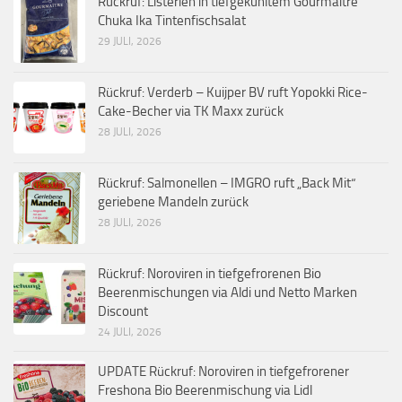
Rückruf: Listerien in tiefgekühltem Gourmaître
Chuka Ika Tintenfischsalat
29 JULI, 2026
Rückruf: Verderb – Kuijper BV ruft Yopokki Rice-
Cake-Becher via TK Maxx zurück
28 JULI, 2026
Rückruf: Salmonellen – IMGRO ruft „Back Mit“
geriebene Mandeln zurück
28 JULI, 2026
Rückruf: Noroviren in tiefgefrorenen Bio
Beerenmischungen via Aldi und Netto Marken
Discount
24 JULI, 2026
UPDATE Rückruf: Noroviren in tiefgefrorener
Freshona Bio Beerenmischung via Lidl