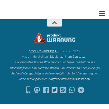
produktwarnung.eu
- 2007-2026
Made in Gerstetten |
Medienzentrum Gerstetten
Alle genannten Marken, Warenzeichen und Logos innerhalb dieses
Medienangebotes sind durch die Marken- und Urheberechte der jeweiligen
Rechteinhaber geschützt, und dienen lediglich der Berichterstattung und
Verdeutlichung der hier veröffentlichten Inh
alte
Mastodon