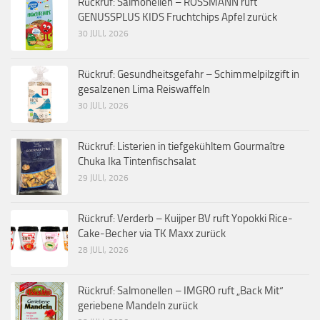
Rückruf: Salmonellen – ROSSMANN ruft
GENUSSPLUS KIDS Fruchtchips Apfel zurück
30 JULI, 2026
Rückruf: Gesundheitsgefahr – Schimmelpilzgift in
gesalzenen Lima Reiswaffeln
30 JULI, 2026
Rückruf: Listerien in tiefgekühltem Gourmaître
Chuka Ika Tintenfischsalat
29 JULI, 2026
Rückruf: Verderb – Kuijper BV ruft Yopokki Rice-
Cake-Becher via TK Maxx zurück
28 JULI, 2026
Rückruf: Salmonellen – IMGRO ruft „Back Mit“
geriebene Mandeln zurück