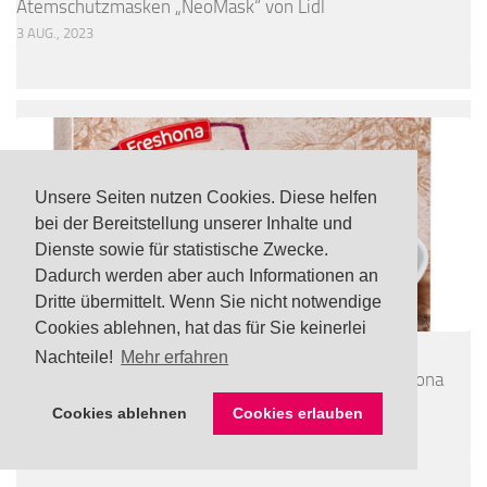
Atemschutzmasken „NeoMask“ von Lidl
3 AUG., 2023
Unsere Seiten nutzen Cookies. Diese helfen
bei der Bereitstellung unserer Inhalte und
Dienste sowie für statistische Zwecke.
Dadurch werden aber auch Informationen an
Dritte übermittelt. Wenn Sie nicht notwendige
Cookies ablehnen, hat das für Sie keinerlei
LEBENSMITTEL
/
TOP
Nachteile!
Mehr erfahren
UPDATE Rückruf: Noroviren in tiefgefrorener Freshona
Bio Beerenmischung via Lidl
Cookies ablehnen
Cookies erlauben
24 JULI, 2026