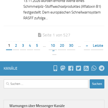
13.11.2026 wurden erhöhte Werte eines
Schimmelpilz-Stoffwechselproduktes (Aflatoxin B1)
festgestellt. Dem europäischen Schnellwarnsystem
RASFF zufolge...
Seite 1 von 527
1
2
3
4
5
...
10
20
30
...
»
Letzte
»
KANÄLE
Suchen
nach:
Warnungen über Messenger Kanäle