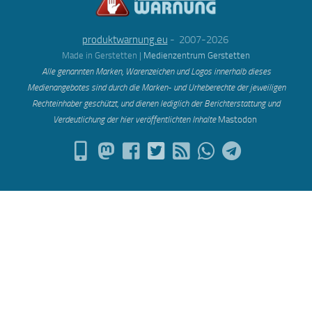
produktwarnung.eu
- 2007-2026
Made in Gerstetten |
Medienzentrum Gerstetten
Alle genannten Marken, Warenzeichen und Logos innerhalb dieses
Medienangebotes sind durch die Marken- und Urheberechte der jeweiligen
Rechteinhaber geschützt, und dienen lediglich der Berichterstattung und
Verdeutlichung der hier veröffentlichten Inh
alte
Mastodon