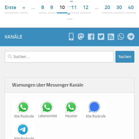
«
Erste
«
...
8
9
10
11
12
...
20
30
40
»
KANÄLE
Suchen
nach:
Warnungen über Messenger Kanäle