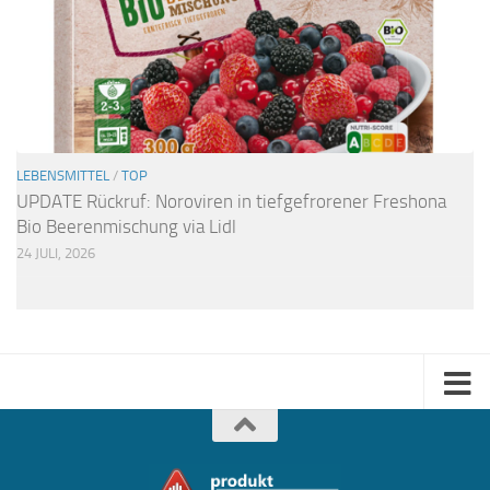
LEBENSMITTEL
/
TOP
UPDATE Rückruf: Noroviren in tiefgefrorener Freshona
Bio Beerenmischung via Lidl
24 JULI, 2026